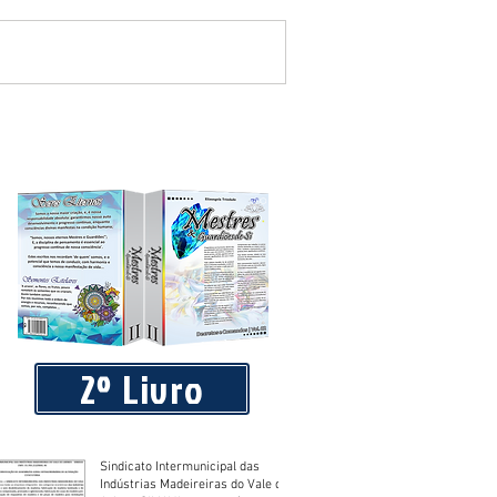
 equipamentos de academia ao ar
2º Livro
Sindicato Intermunicipal das
Indústrias Madeireiras do Vale do