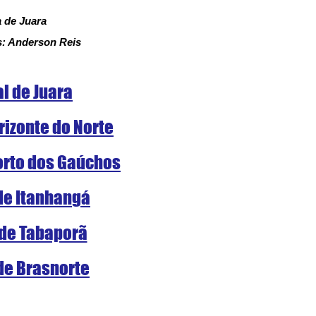
a de Juara
s: Anderson Reis
al de Juara
rizonte do Norte
Porto dos Gaúchos
 de Itanhangá
 de Tabaporã
 de Brasnorte