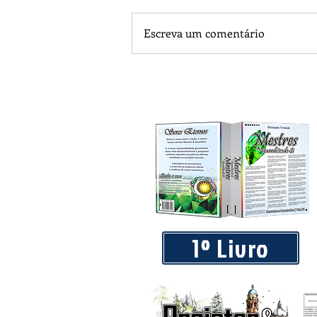
Escreva um comentário
Praça 04 de Julho recebe novos
livre
1º Livro