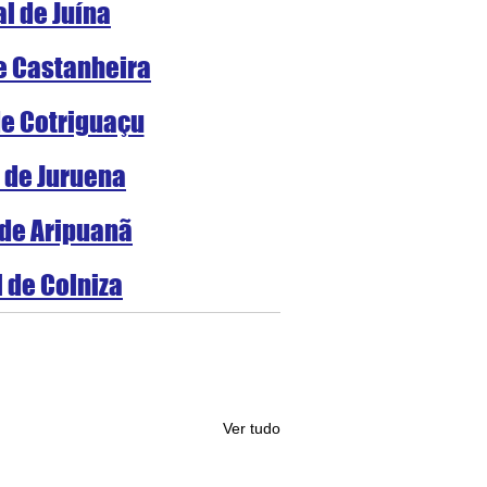
al de Juína
de Castanheira
de Cotriguaçu
l de Juruena
 de Aripuanã
l de Colniza
Ver tudo