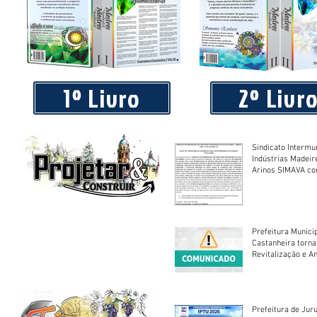
Praça 04 de Julho recebe novos equipamentos de academi
livre
1º Livro
2º Livr
Sindicato Intermu
Indústrias Madeir
Arinos SIMAVA convoca à
Assembleia Extra
Prefeitura Munici
Castanheira torna
Revitalização e A
Centro Esportivo 
Prefeitura de Jur