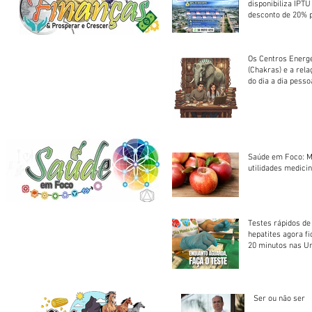
disponibiliza IPT
desconto de 20% 
em cota única
Os Centros Energé
(Chakras) e a rel
do dia a dia pesso
Saúde em Foco: M
utilidades medicin
Testes rápidos de H
hepatites agora f
20 minutos nas U
Saúde
Ser ou não ser