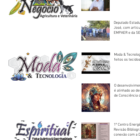
Deputado Estadu
José, com artic
EMPAER e da SE
trator à Juruena
Moda & Tecnolo
feitos os tecido
O desenvolvimen
é alinhado ao d
de Consciência 
sociedade
1º Centro Energé
Revisão Bibliog
conexão com a D