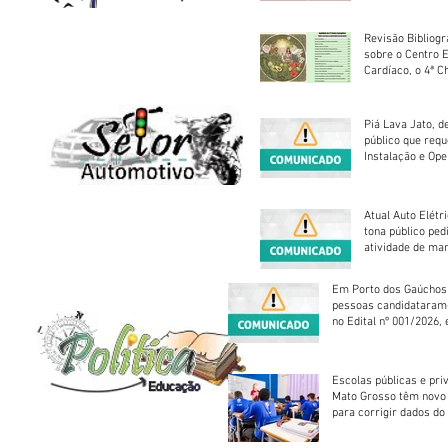
Revisão Bibliogr
sobre o Centro 
Cardíaco, o 4ª C
Piá Lava Jato, d
público que requ
Instalação e Op
Atual Auto Elétri
tona público ped
atividade de ma
reparação mecâ
Em Porto dos Gaúchos
pessoas candidataram
no Edital nº 001/2026, 
foram classificadas, e
vagas serão preenchid
Escolas públicas e pri
Mato Grosso têm novo
para corrigir dados do
Escolar 2026