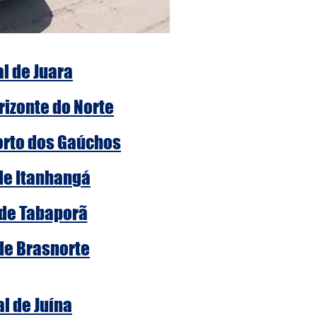
al de Juara
rizonte do Norte
Porto dos Gaúchos
 de Itanhangá
 de Tabaporã
 de Brasnorte
al de Juína