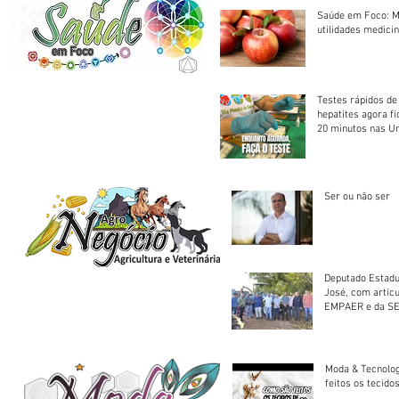
Saúde em Foco: M
utilidades medicin
Testes rápidos de H
hepatites agora f
20 minutos nas U
Saúde
Ser ou não ser
Deputado Estadu
José, com artic
EMPAER e da SE
trator à Juruena
Moda & Tecnolo
feitos os tecido