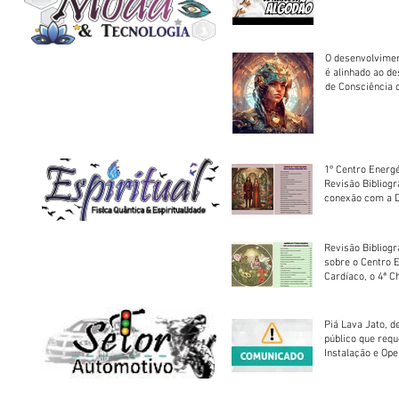
O desenvolvimen
é alinhado ao d
de Consciência 
sociedade
1º Centro Energé
Revisão Bibliog
conexão com a D
Revisão Bibliogr
sobre o Centro 
Cardíaco, o 4ª C
Piá Lava Jato, d
público que requ
Instalação e Op