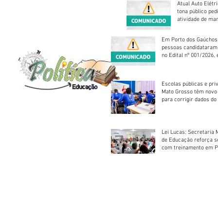
Atual Auto Elétri
tona público ped
atividade de ma
reparação mecâ
Em Porto dos Gaúchos
pessoas candidataram
no Edital nº 001/2026, 
foram classificadas, e
vagas serão preenchid
Escolas públicas e pri
Mato Grosso têm novo
para corrigir dados do
Escolar 2026
Lei Lucas: Secretaria 
de Educação reforça 
com treinamento em P
Socorros