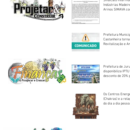
Sindicato Intermu
Indústrias Madeir
Arinos SIMAVA convoca à
Assembleia Extra
Prefeitura Munici
Castanheira torna
Revitalização e A
Centro Esportivo 
Prefeitura de Jur
disponibiliza IPT
desconto de 20% 
em cota única
Os Centros Energé
(Chakras) e a rel
do dia a dia pesso