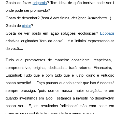
Gosta de fazer 
origamis
? Tem ideia de quão incrível pode ser is
onde pode ser promovido?
Gosta de desenhar? (
bom à arquitetos, designer, ilustradores...
)
Gosta de 
pintar
?
Gosta de ver posto em ação soluções ecológicas? 
Ecobag
criativas originadas 'fora da caixa'... é o 'infinito' expressando-s
de você....
Tudo que promoveres de maneira: consciente, respeitosa, 
compreensível, original, dedicada... trará retorno: Financeiro, 
Espiritual; Tudo que é bom tudo que é justo, digno e virtuos
nossa atenção! ... Faça pausas quando sentir que isto é necessár
sempre prossiga, 'pois somos nossa maior criação'... e em 
quando investimos em algo... estamos a investir no desenvolvi
nosso ser... E, os resultados 'adicionais' são com base em
crenças de possibilidade, capacidade e merecimento,