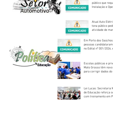
público que requ
Instalação e Op
Atual Auto Elétri
tona público ped
atividade de ma
reparação mecâ
Em Porto dos Gaúchos
pessoas candidataram
no Edital nº 001/2026, 
foram classificadas, e
vagas serão preenchid
Escolas públicas e pri
Mato Grosso têm novo
para corrigir dados do
Escolar 2026
Lei Lucas: Secretaria 
de Educação reforça 
com treinamento em P
Socorros