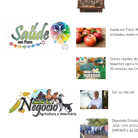
Saúde em Foco: M
utilidades medicin
Testes rápidos de H
hepatites agora f
20 minutos nas U
Saúde
Ser ou não ser
Deputado Estadu
José, com artic
EMPAER e da SE
trator à Juruena