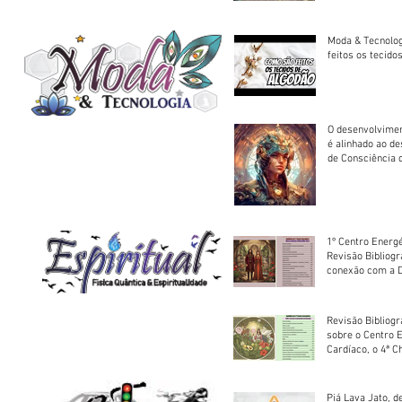
Moda & Tecnolo
feitos os tecido
O desenvolvimen
é alinhado ao d
de Consciência 
sociedade
1º Centro Energé
Revisão Bibliog
conexão com a D
Revisão Bibliogr
sobre o Centro 
Cardíaco, o 4ª C
Piá Lava Jato, d