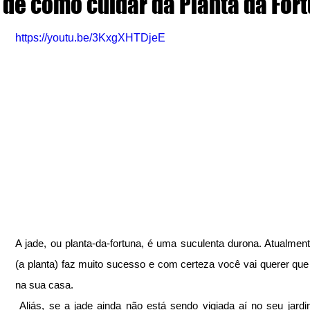
de como cuidar da Planta da For
https://youtu.be/3KxgXHTDjeE
A jade, ou planta-da-fortuna, é uma suculenta durona. Atualmente
(a planta) faz muito sucesso e com certeza você vai querer que e
na sua casa.
 Aliás, se a jade ainda não está sendo vigiada aí no seu jardim, chega 