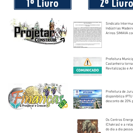
1º Livro
2º Livr
Sindicato Intermu
Indústrias Madeir
Arinos SIMAVA convoca à
Assembleia Extra
Prefeitura Munici
Castanheira torna
Revitalização e A
Centro Esportivo 
Prefeitura de Jur
disponibiliza IPT
desconto de 20% 
em cota única
Os Centros Energé
(Chakras) e a rel
do dia a dia pesso