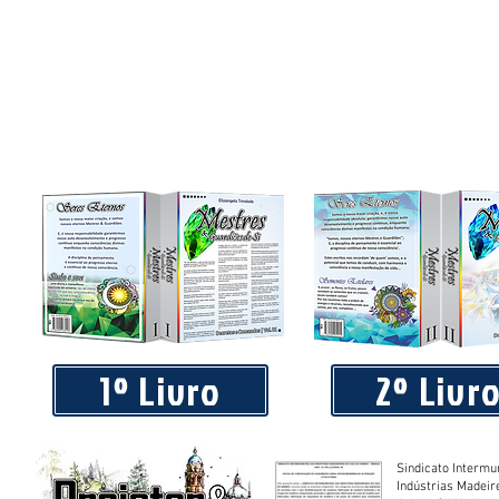
Praça 04 de Julho recebe novos equipamentos de academi
livre
1º Livro
2º Livr
Sindicato Intermu
Indústrias Madeir