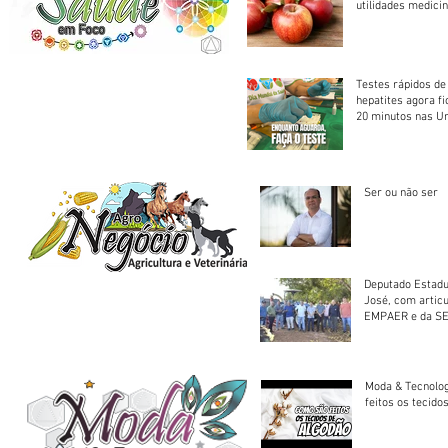
utilidades medicin
Testes rápidos de H
hepatites agora f
20 minutos nas U
Saúde
Ser ou não ser
Deputado Estadu
José, com artic
EMPAER e da SE
trator à Juruena
Moda & Tecnolo
feitos os tecido