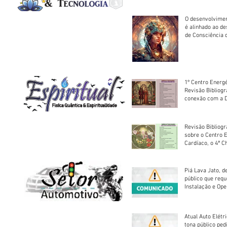
O desenvolvimen
é alinhado ao d
de Consciência 
sociedade
1º Centro Energé
Revisão Bibliog
conexão com a D
Revisão Bibliogr
sobre o Centro 
Cardíaco, o 4ª C
Piá Lava Jato, d
público que requ
Instalação e Op
Atual Auto Elétri
tona público ped