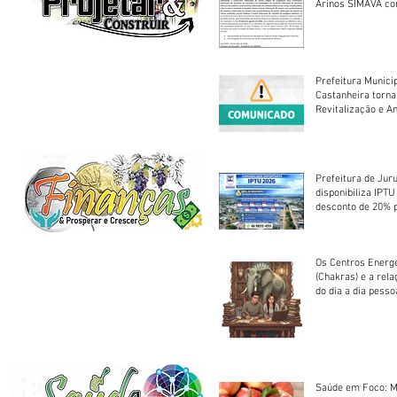
Arinos SIMAVA convoca à
Assembleia Extra
Prefeitura Munici
Castanheira torna
Revitalização e A
Centro Esportivo 
Prefeitura de Jur
disponibiliza IPT
desconto de 20% 
em cota única
Os Centros Energé
(Chakras) e a rel
do dia a dia pesso
Saúde em Foco: M