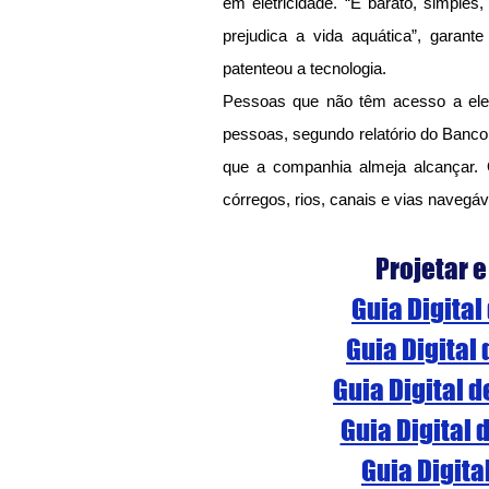
em eletricidade. “É barato, simples, 
prejudica a vida aquática”, garant
patenteou a tecnologia.
Pessoas que não têm acesso a elet
pessoas, segundo relatório do Banco M
que a companhia almeja alcançar. 
córregos, rios, canais e vias navegáv
Projetar e
Guia Digital
Guia Digital
Guia Digital 
Guia Digital 
Guia Digita