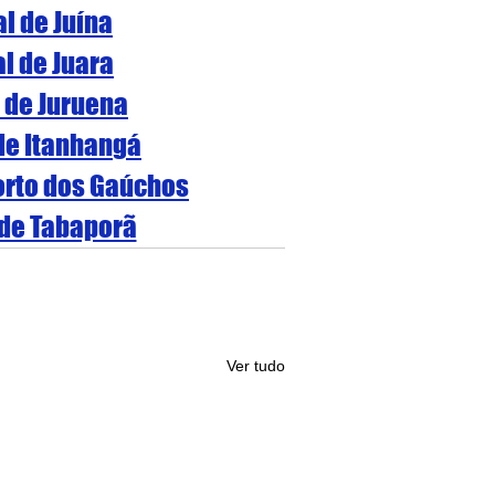
al de Juína
al de Juara
l de Juruena
 de Itanhangá
Porto dos Gaúchos
 de Tabaporã
Ver tudo