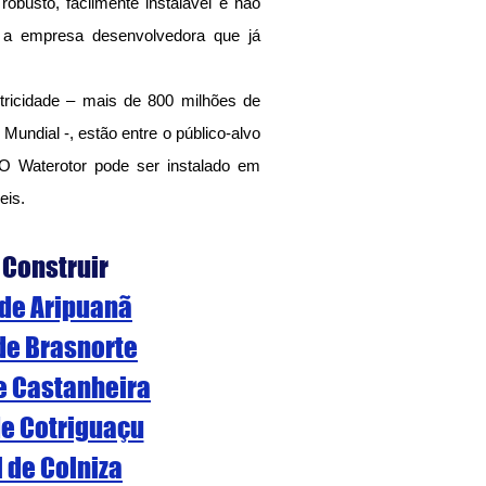
robusto, facilmente instalável e não 
e a empresa desenvolvedora que já 
ricidade – mais de 800 milhões de 
undial -, estão entre o público-alvo 
O Waterotor pode ser instalado em 
eis.
 Construir
 de Aripuanã
 de Brasnorte
de Castanheira
de Cotriguaçu
l de Colniza