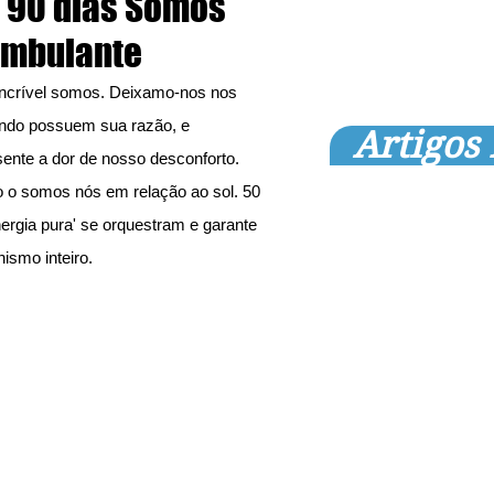
 90 dias Somos
ambulante
ncrível somos. Deixamo-nos nos 
fundo possuem sua razão, e 
Artigos
sente a dor de nosso desconforto. 
o o somos nós em relação ao sol. 50 
ergia pura' se orquestram e garante 
nismo inteiro.