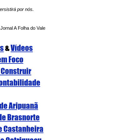
rsistirá por nós.
 Jornal A Folha do Vale
os
 & 
Vídeos
em Foco
 Construir
ontabilidade
 de Aripuanã
 de Brasnorte
de Castanheira