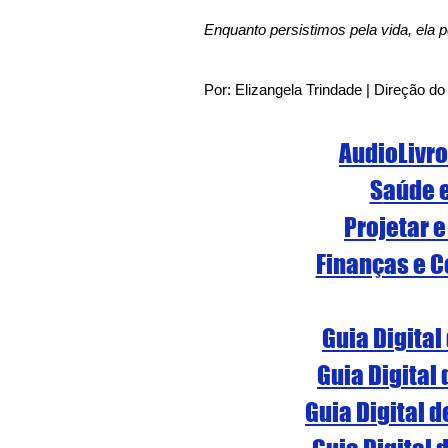
Enquanto persistimos pela vida, ela pe
Por: Elizangela Trindade | Direção do
AudioLivr
S
aúde 
Projetar e
Finanças e C
Guia Digital
Guia Digital
Guia Digital 