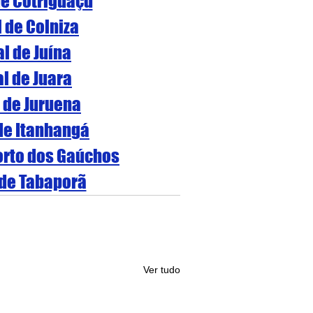
de Cotriguaçu
l de Colniza
al de Juína
al de Juara
l de Juruena
 de Itanhangá
Porto dos Gaúchos
 de Tabaporã
Ver tudo