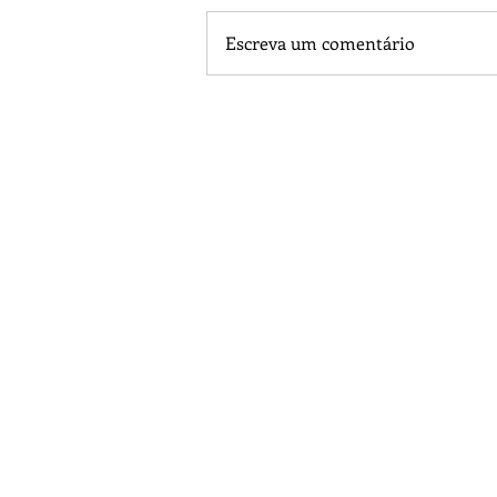
Escreva um comentário
Saúde em Foco: Maçã e suas util