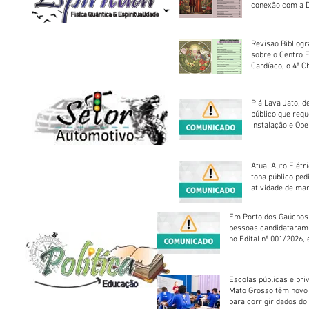
conexão com a D
Revisão Bibliogr
sobre o Centro 
Cardíaco, o 4ª C
Piá Lava Jato, d
público que requ
Instalação e Op
Atual Auto Elétri
tona público ped
atividade de ma
reparação mecâ
Em Porto dos Gaúchos
pessoas candidataram
no Edital nº 001/2026, 
foram classificadas, e
vagas serão preenchid
Escolas públicas e pri
Mato Grosso têm novo
para corrigir dados do