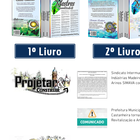
Piá Lava Jato, de Juara, torna público que requereu licença
Instalação e Operação
1º Livro
2º Livr
Sindicato Intermu
Indústrias Madeir
Arinos SIMAVA convoca à
Assembleia Extra
Prefeitura Munici
Castanheira torna
Revitalização e A
Centro Esportivo 