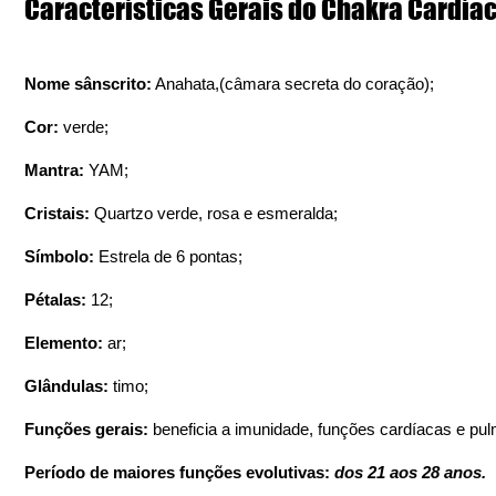
Características Gerais do Chakra Cardía
Nome sânscrito:
 Anahata,(câmara secreta do coração);
Cor:
 verde;
Mantra:
 YAM;
Cristais:
 Quartzo verde, rosa e esmeralda;
Símbolo:
 Estrela de 6 pontas;
Pétalas:
 12;
Elemento:
 ar;
Glândulas:
 timo;
Funções gerais: 
beneficia a imunidade, funções cardíacas e pu
Período de maiores funções evolutivas:
 dos 21 aos 28 anos.