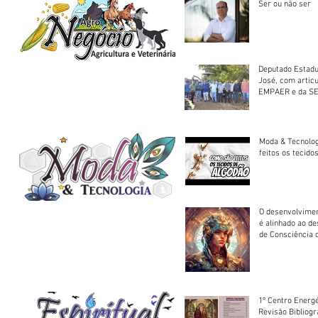
Ser ou não ser
Deputado Estadu
José, com artic
EMPAER e da SE
trator à Juruena
Moda & Tecnolo
feitos os tecido
O desenvolvimen
é alinhado ao d
de Consciência 
sociedade
1º Centro Energé
Revisão Bibliog