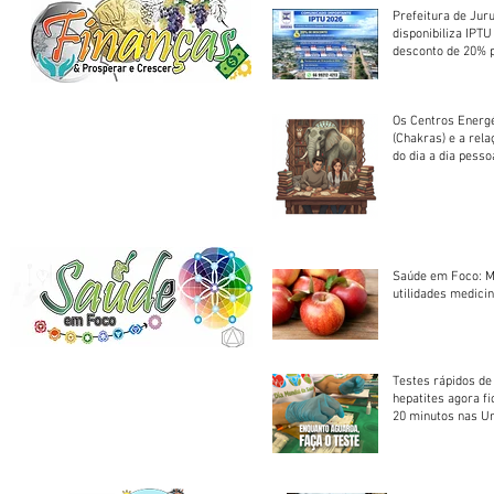
Prefeitura de Jur
disponibiliza IPT
desconto de 20% 
em cota única
Os Centros Energé
(Chakras) e a rel
do dia a dia pesso
Saúde em Foco: M
utilidades medicin
Testes rápidos de H
hepatites agora f
20 minutos nas U
Saúde