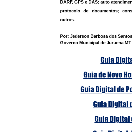
DARF, GPS e DAS; auto atendimento
protocolo de documentos; consu
outros.
Por: Jederson Barbosa dos Santos
Governo Municipal de Juruena MT
Guia Digit
Guia de Novo Ho
Guia Digital de 
Guia Digital
Guia Digital