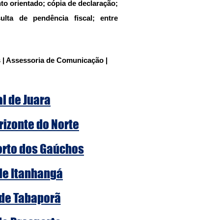
 orientado; cópia de declaração; 
lta de pendência fiscal; entre 
 | Assessoria de Comunicação | 
al de Juara
rizonte do Norte
Porto dos Gaúchos
 de Itanhangá
 de Tabaporã