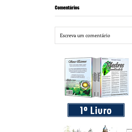
Comentários
Escreva um comentário
Praça 04 de Julho recebe novos
livre
1º Livro