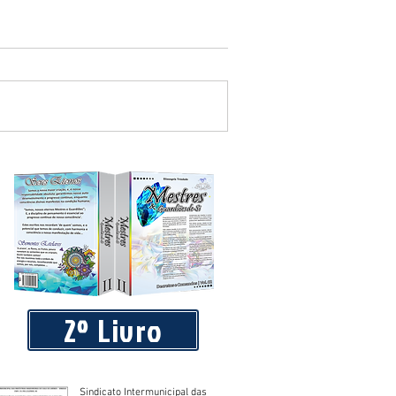
 equipamentos de academia ao ar
2º Livro
Sindicato Intermunicipal das