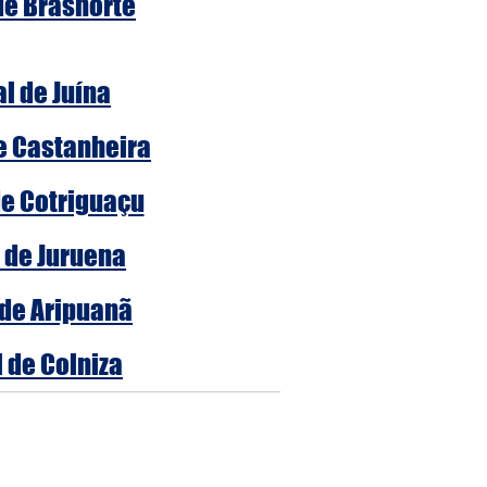
 de Brasnorte
al de Juína
de Castanheira
de Cotriguaçu
l de Juruena
 de Aripuanã
l de Colniza