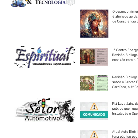
O desenvolvimen
é alinhado ao d
de Consciência 
sociedade
1º Centro Energé
Revisão Bibliog
conexão com a D
Revisão Bibliogr
sobre o Centro 
Cardíaco, o 4ª C
Piá Lava Jato, d
público que requ
Instalação e Op
Atual Auto Elétri
tona público ped