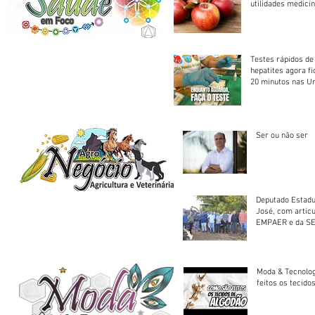
utilidades medicin
Testes rápidos de H
hepatites agora f
20 minutos nas U
Saúde
Ser ou não ser
Deputado Estadu
José, com artic
EMPAER e da SE
trator à Juruena
Moda & Tecnolo
feitos os tecido