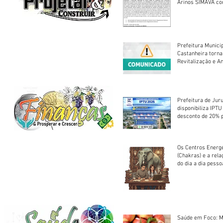
Arinos SIMAVA convoca à
Assembleia Extra
Prefeitura Munici
Castanheira torna
Revitalização e A
Centro Esportivo 
Prefeitura de Jur
disponibiliza IPT
desconto de 20% 
em cota única
Os Centros Energé
(Chakras) e a rel
do dia a dia pesso
Saúde em Foco: M