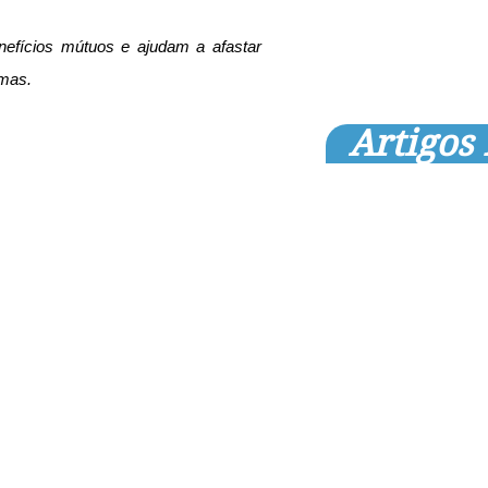
efícios mútuos e ajudam a afastar 
imas.
Artigos