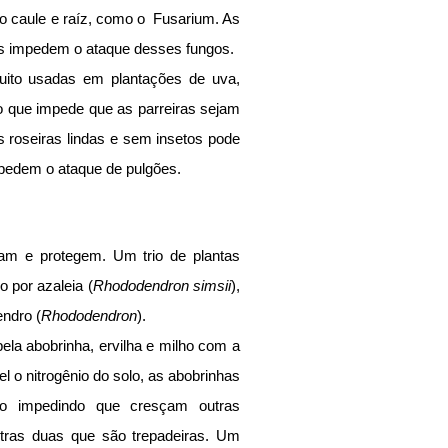
 caule e raíz, como o  Fusarium. As 
as impedem o ataque desses fungos.
uito usadas em plantações de uva, 
o que impede que as parreiras sejam 
roseiras lindas e sem insetos pode 
impedem o ataque de pulgões.
iam e protegem. Um trio de plantas 
 por azaleia (
Rhododendron simsii
), 
endro (
Rhododendron
).
ela abobrinha, ervilha e milho com a 
el o nitrogênio do solo, as abobrinhas 
o impedindo que cresçam outras 
tras duas que são trepadeiras. Um 