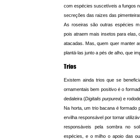
com espécies suscetíveis a fungos no
secreções das raizes das pimenteir
As roseiras são outras espécies m
pois atraem mais insetos para elas, 
atacadas. Mas, quem quer manter as 
plantá-las junto a pés de alho, que 
Trios
Existem ainda trios que se benefic
ornamentais bem positivo é o formado
dedaleira (
Digitalis purpurea
) e rodod
Na horta, um trio bacana é formado p
ervilha responsável por tornar utilizáv
responsáveis pela sombra no sol
espécies, e o milho o apoio das ou