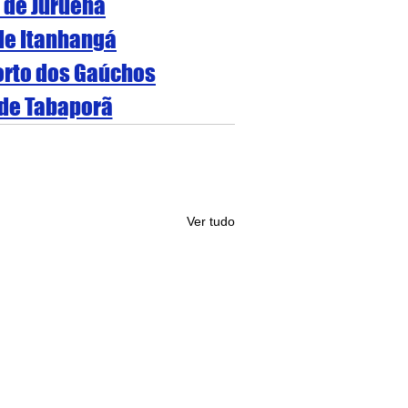
l de Juruena
 de Itanhangá
Porto dos Gaúchos
 de Tabaporã
Ver tudo