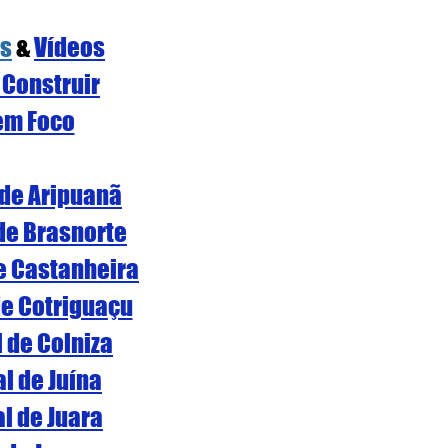
os
 & 
Vídeos
 Construir
em Foco
 de Aripuanã
 de Brasnorte
de Castanheira
de Cotriguaçu
l de Colniza
al de Juína
al de Juara