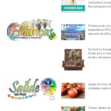
Castanheira torna
Revitalização e A
Centro Esportivo 
Prefeitura de Jur
disponibiliza IPT
desconto de 20% 
em cota única
Os Centros Energé
(Chakras) e a rel
do dia a dia pesso
Saúde em Foco: M
utilidades medicin
Testes rápidos de H