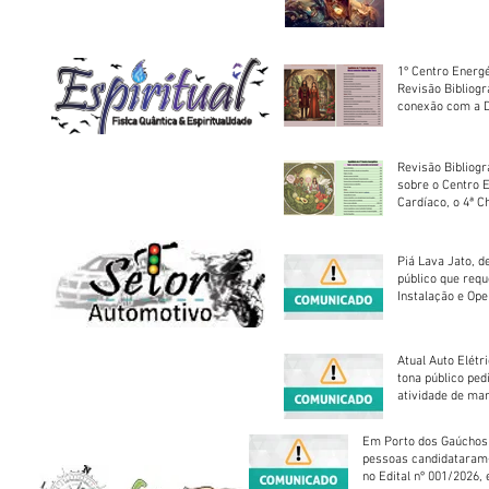
1º Centro Energé
Revisão Bibliog
conexão com a D
Revisão Bibliogr
sobre o Centro 
Cardíaco, o 4ª C
Piá Lava Jato, d
público que requ
Instalação e Op
Atual Auto Elétri
tona público ped
atividade de ma
reparação mecâ
Em Porto dos Gaúchos
pessoas candidataram
no Edital nº 001/2026, 