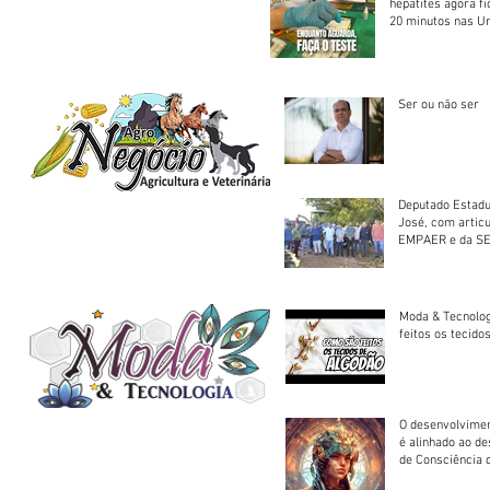
hepatites agora f
20 minutos nas U
Saúde
Ser ou não ser
Deputado Estadu
José, com artic
EMPAER e da SE
trator à Juruena
Moda & Tecnolo
feitos os tecido
O desenvolvimen
é alinhado ao d
de Consciência 
sociedade