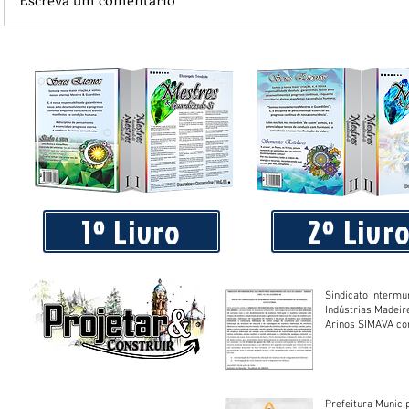
Piá Lava Jato, de Juara, torna público que requereu licença
Instalação e Operação
1º Livro
2º Livr
Sindicato Intermu
Indústrias Madeir
Arinos SIMAVA convoca à
Assembleia Extra
Prefeitura Munici