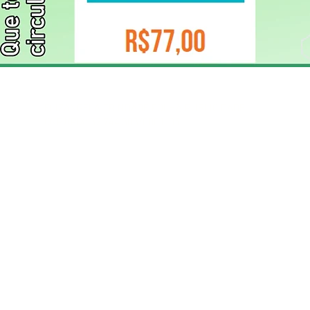
ELIZANGELA TRINDADE FOLHA PUBLICIDADE
CNPJ/PIX: 32.744.303/0001-05 Contato: 