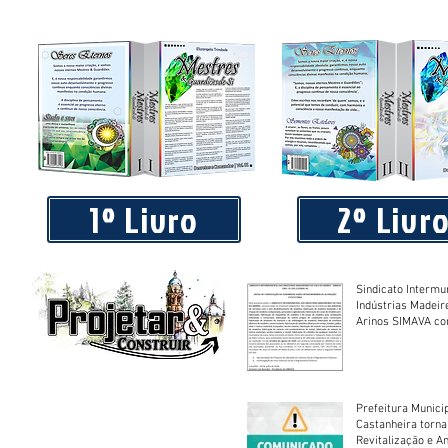
Praça 04 de Julho recebe novos equipamentos de academi
livre
1º Livro
2º Livr
Sindicato Intermu
Indústrias Madeir
Arinos SIMAVA convoca à
Assembleia Extra
Prefeitura Munici
Castanheira torna
Revitalização e A