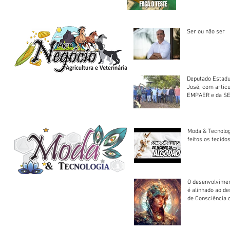
Saúde
Ser ou não ser
Deputado Estadu
José, com artic
EMPAER e da SE
trator à Juruena
Moda & Tecnolo
feitos os tecido
O desenvolvimen
é alinhado ao d
de Consciência 
sociedade