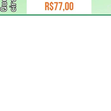
ELIZANGELA TRINDADE FOLHA PUBLICIDADE
CNPJ/PIX: 32.744.303/0001-05 Contato: 