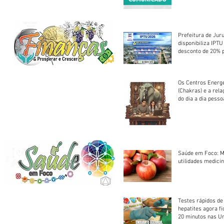
Centro Esportivo 
Prefeitura de Jur
disponibiliza IPT
desconto de 20% 
em cota única
Os Centros Energé
(Chakras) e a rel
do dia a dia pesso
Saúde em Foco: M
utilidades medicin
Testes rápidos de H
hepatites agora f
20 minutos nas U