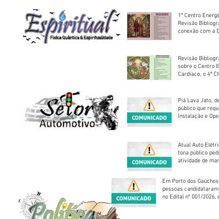
1º Centro Energé
Revisão Bibliog
conexão com a D
Revisão Bibliogr
sobre o Centro 
Cardíaco, o 4ª C
Piá Lava Jato, d
público que requ
Instalação e Op
Atual Auto Elétri
tona público ped
atividade de ma
reparação mecâ
Em Porto dos Gaúchos
pessoas candidataram
no Edital nº 001/2026, 
foram classificadas, e
vagas serão preenchid