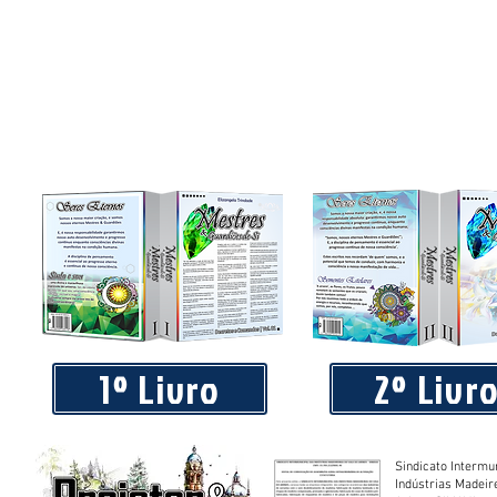
1º Livro
2º Livr
Sindicato Intermu
Indústrias Madeir