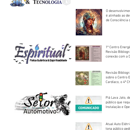
O desenvolvimen
é alinhado ao d
de Consciência 
sociedade
1º Centro Energé
Revisão Bibliog
conexão com a D
Revisão Bibliogr
sobre o Centro 
Cardíaco, o 4ª C
Piá Lava Jato, d
público que requ
Instalação e Op
Atual Auto Elétri
tona público ped