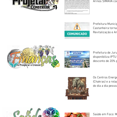
Arinos SIMAVA convoca à
Assembleia Extra
Prefeitura Munici
Castanheira torna
Revitalização e A
Centro Esportivo 
Prefeitura de Jur
disponibiliza IPT
desconto de 20% 
em cota única
Os Centros Energé
(Chakras) e a rel
do dia a dia pesso
Saúde em Foco: M