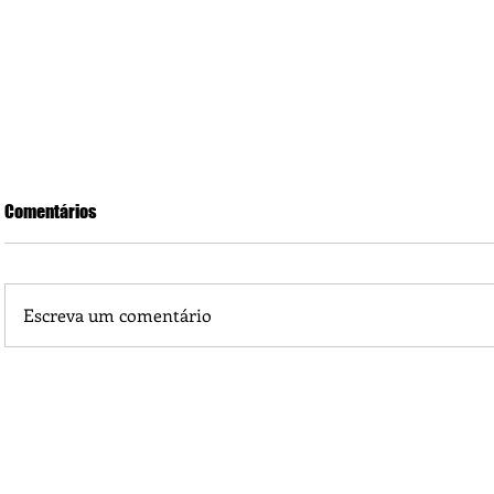
Comentários
Escreva um comentário
Saúde em Foco: Maçã e suas utilidades medicinais