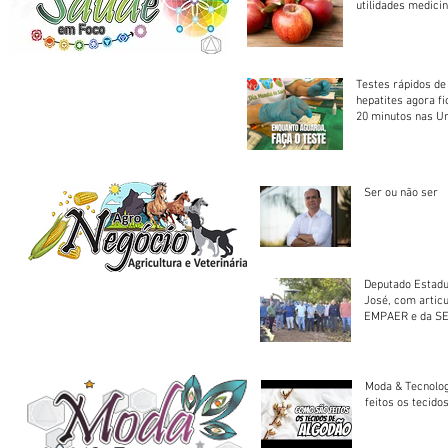
utilidades medicin
Testes rápidos de H
hepatites agora f
20 minutos nas U
Saúde
Ser ou não ser
Deputado Estadu
José, com artic
EMPAER e da SE
trator à Juruena
Moda & Tecnolo
feitos os tecido