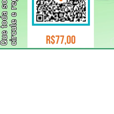
ELIZANGELA TRINDADE FOLHA PUBLICIDADE
CNPJ/PIX: 32.744.303/0001-05 Contato: 