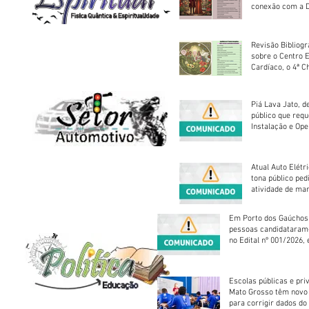
conexão com a D
Revisão Bibliogr
sobre o Centro 
Cardíaco, o 4ª C
Piá Lava Jato, d
público que requ
Instalação e Op
Atual Auto Elétri
tona público ped
atividade de ma
reparação mecâ
Em Porto dos Gaúchos
pessoas candidataram
no Edital nº 001/2026, 
foram classificadas, e
vagas serão preenchid
Escolas públicas e pri
Mato Grosso têm novo
para corrigir dados do