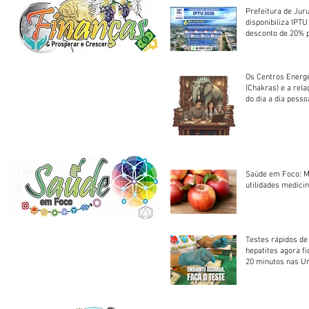
Prefeitura de Jur
disponibiliza IPT
desconto de 20% 
em cota única
Os Centros Energé
(Chakras) e a rel
do dia a dia pesso
Saúde em Foco: M
utilidades medicin
Testes rápidos de H
hepatites agora f
20 minutos nas U
Saúde