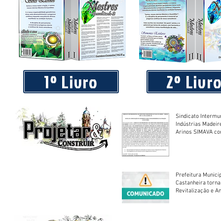
1º Livro
2º Livr
Sindicato Intermu
Indústrias Madeir
Arinos SIMAVA convoca à
Assembleia Extra
Prefeitura Munici
Castanheira torna
Revitalização e A
Centro Esportivo 