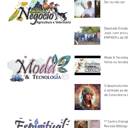
Ser ou não ser
Deputado Estadu
José, com artic
EMPAER e da SE
trator à Juruena
Moda & Tecnolo
feitos os tecido
O desenvolvimen
é alinhado ao d
de Consciência 
sociedade
1º Centro Energé
Revisão Bibliog