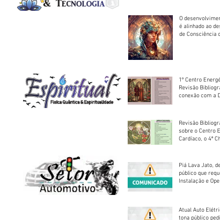
O desenvolvimen
é alinhado ao d
de Consciência 
sociedade
1º Centro Energé
Revisão Bibliog
conexão com a D
Revisão Bibliogr
sobre o Centro 
Cardíaco, o 4ª C
Piá Lava Jato, d
público que requ
Instalação e Op
Atual Auto Elétri
tona público ped