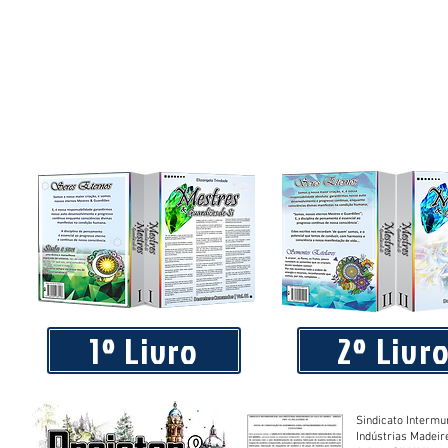
1º Livro
2º Livr
Sindicato Intermu
Indústrias Madeir