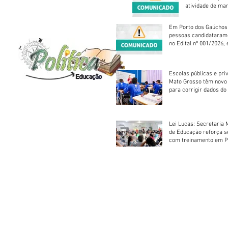
atividade de ma
reparação mecâ
Em Porto dos Gaúchos
pessoas candidataram
no Edital nº 001/2026, 
foram classificadas, e
vagas serão preenchid
Escolas públicas e pri
Mato Grosso têm novo
para corrigir dados do
Escolar 2026
Lei Lucas: Secretaria 
de Educação reforça 
com treinamento em P
Socorros