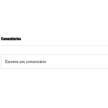
Comentários
Escreva um comentário
Cultura meio ambiente e turismo em Porto dos Gaúchos a