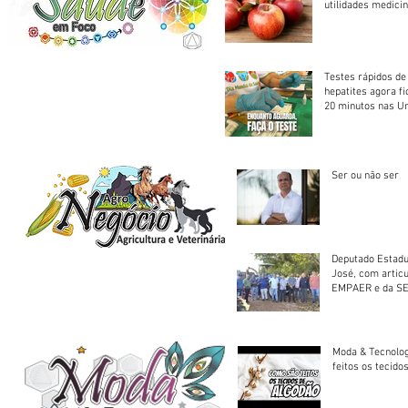
utilidades medicin
Testes rápidos de H
hepatites agora f
20 minutos nas U
Saúde
Ser ou não ser
Deputado Estadu
José, com artic
EMPAER e da SE
trator à Juruena
Moda & Tecnolo
feitos os tecido