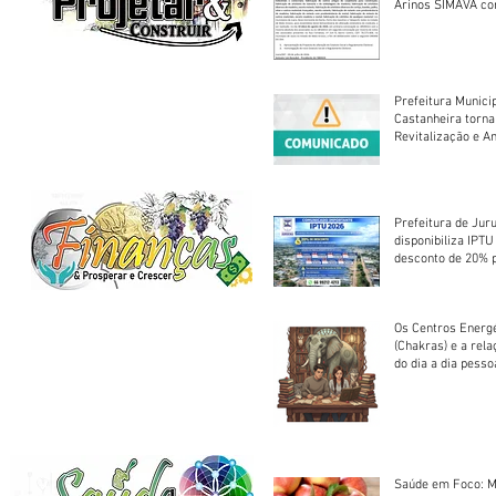
Arinos SIMAVA convoca à
Assembleia Extra
Prefeitura Munici
Castanheira torna
Revitalização e A
Centro Esportivo 
Prefeitura de Jur
disponibiliza IPT
desconto de 20% 
em cota única
Os Centros Energé
(Chakras) e a rel
do dia a dia pesso
Saúde em Foco: M