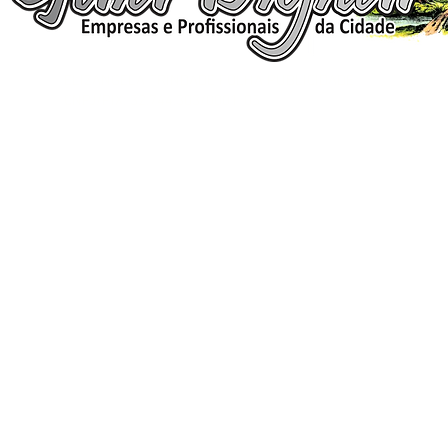
ELIZANGELA TRINDADE FOLHA PUBLICIDADE
CNPJ/PIX: 32.744.303/0001-05 Contato: 