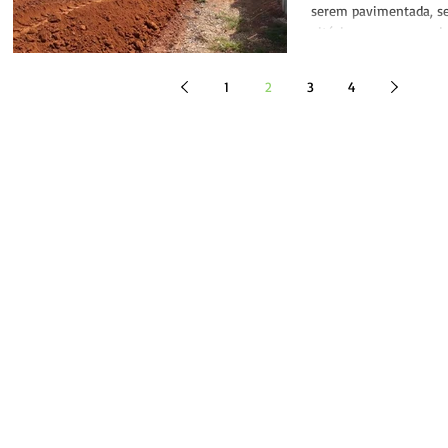
serem pavimentada, s
vitória para os morado
Amazônia, que há...
1
2
3
4