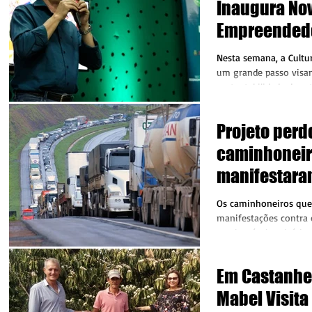
Inaugura Nov
Empreended
Criativos
Nesta semana, a Cultu
um grande passo visan
sustentabilidade das a
empreendedores...
Projeto perd
caminhoneir
manifestara
Os caminhoneiros que 
manifestações contra
combustível no início 
multas de...
Em Castanhei
Mabel Visita