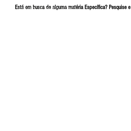
ELIZANGELA TRINDADE FOLHA PUBLICIDADE
Está em busca de alguma matéria Específica? Pesquise e 
CNPJ/PIX: 32.744.303/0001-05 Contato: 