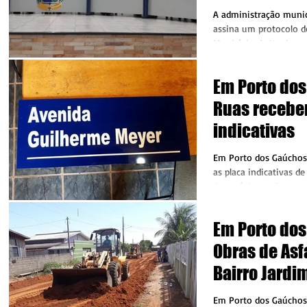
“EFETIVIDADE
A administração munic
FISCAL”
assina um protocolo d
Município de Itanhang
Justiça do Estado...
Em Porto do
Ruas recebe
indicativas
Em Porto dos Gaúchos
as placa indicativas d
dos próximos dias as p
nos...
Em Porto do
Obras de Asf
Bairro Jardi
Iniciada.
Em Porto dos Gaúchos