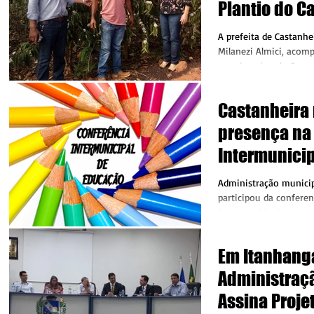
Plantio do C
A prefeita de Castanhe
Milanezi Almici, acom
coordenada pelo Secret
município,...
Castanheira
presença na
Intermunicip
Administração municip
participou da conferen
intermunicipal que oco
semana, o evento que.
Em Itanhang
Administraç
Assina Proje