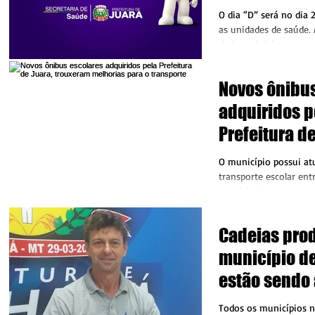
Multivacina
O dia “D” será no dia
as unidades de saúde. 
de Juara inicia em no
Campanha de...
Novos ônibu
adquiridos p
Prefeitura de
trouxeram m
O município possui at
o transporte
transporte escolar entr
terceirizados, e como
Juara...
Cadeias prod
município d
estão sendo
fomentadas
Todos os municípios n