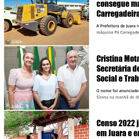
consegue ma
Carregadeira
Governo do 
A Prefeitura de Juara
máquina Pá Carregadei
disposição do municíp
máquina Pá...
Cristina Mot
Secretária d
Social e Tra
Juara
O nome foi anunciado 
Sirena na manhã do di
Carlos Sirena Anuncio
de Cristina...
Censo 2022 
em Juara e e