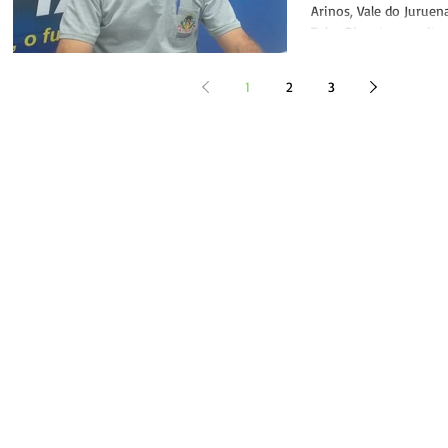
Arinos, Vale do Jurue
Teles Pires tem muito 
explorado,...
1
2
3