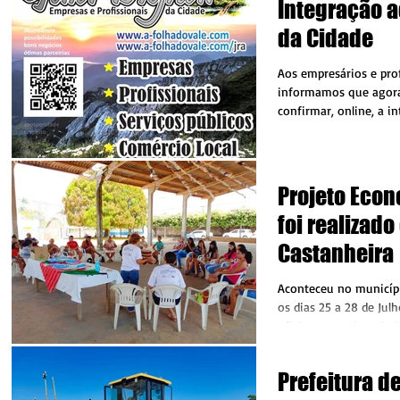
Integração a
da Cidade
Aos empresários e pro
informamos que agora é
confirmar, online, a in
Projeto Econ
foi realizad
Castanheira
Aconteceu no municípi
os dias 25 a 28 de Julh
oficinas gratuitas de 
livres,...
Prefeitura d