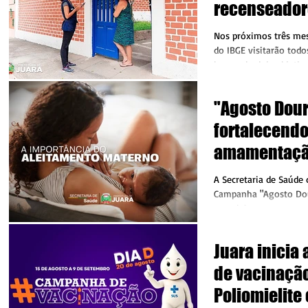
recenseadore
todos os dom
Nos próximos três mes
do IBGE visitarão todo
buscando dois objetiv
a...
"Agosto Dour
fortalecendo
amamentaçã
A Secretaria de Saúde 
Campanha "Agosto Dou
especialmente gestante
uma palestra sobre a...
Juara inicia
de vacinação
Poliomielite 