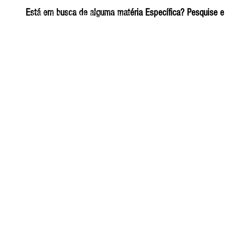
ELIZANGELA TRINDADE FOLHA PUBLICIDADE
Está em busca de alguma matéria Específica? Pesquise e 
CNPJ/PIX: 32.744.303/0001-05 Contato: 