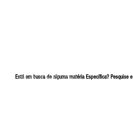
ELIZANGELA TRINDADE FOLHA PUBLICIDADE
Está em busca de alguma matéria Específica? Pesquise e 
CNPJ/PIX: 32.744.303/0001-05 Contato: 