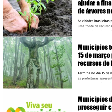
ajudar a fina
de árvores n
municípios
As cidades brasileiras
uma fonte de recursos 
restauração de áreas 
de...
Municípios t
15 de março 
recursos do
Ecológico
Termina no dia 15 de 
as prefeituras apresen
documentos sobre ati
solicitar...
Municípios 
prosseguir 