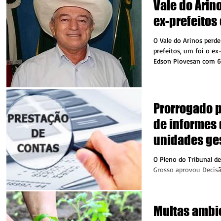
Vale do Arin
ex-prefeitos
O Vale do Arinos perde
prefeitos, um foi o ex-
Edson Piovesan com 6
sofreu um...
Prorrogado p
de informes 
unidades ge
municipais
O Pleno do Tribunal d
Grosso aprovou Decisã
03/2018, que prorroga
informes do...
Multas ambi