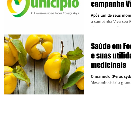
campanha Vi
Município, r
Após um de seus mom
a campanha Viva seu 
ativa no calendário mu
Confederação...
Saúde em Fo
e suas utili
medicinais
O marmelo (Pyrus cydo
'desconhecido' a gran
é popular pela canção 
amarelo". O...