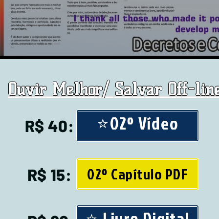
Ouvir Melhor/ Salvar Off-line
⭐02º Vídeo
R$ 40:
02º Capítulo PDF
R$ 15:
⭐ Livro Digital