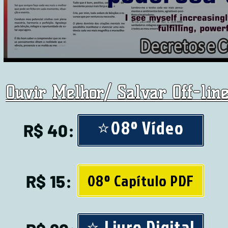
Ouvir Melhor/ Salvar Off-line
⭐08º Vídeo
R$ 40:
08º Capítulo PDF
R$ 15:
⭐ Livro Digital