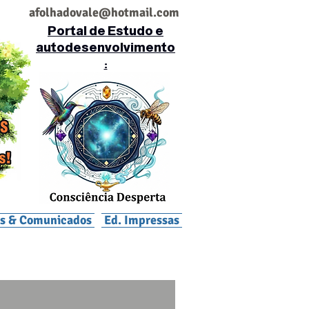
af
olhadovale@hotmail.com
Portal de Estudo e
autodesenvolvimento
:
is & Comunicados
Ed. Impressas