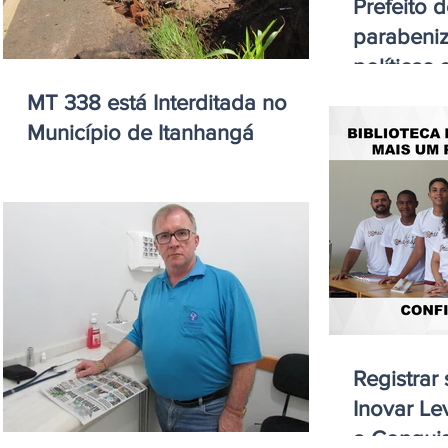
Prefeito 
parabeniz
políticas 
Juara
MT 338 está Interditada no
Município de Itanhangá
Registrar
Inovar Le
a Conquis