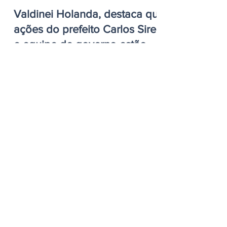
Nacional
Valdinei Holanda, destaca que
ações do prefeito Carlos Sirena
e equipe de governo estão
sendo reconh
ELIZANGELA TRINDADE FOLHA PUBLICIDADE
CNPJ/PIX: 32.744.303/0001-05 Contato: 