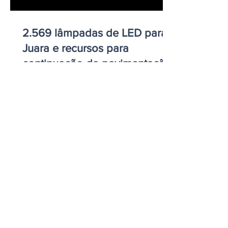
2.569 lâmpadas de LED para
Juara e recursos para
continuação da pavimentação
do Cruzeiro do Sul
ELIZANGELA TRINDADE FOLHA PUBLICIDADE
CNPJ/PIX: 32.744.303/0001-05 Contato: 