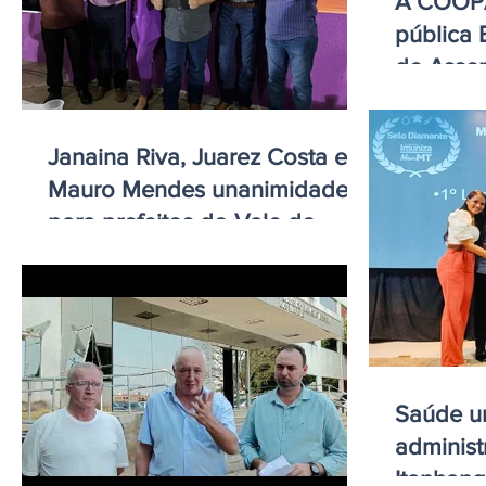
A COOPA
pública 
de Asse
Extraord
Janaina Riva, Juarez Costa e
Mauro Mendes unanimidade
para prefeitos do Vale do
Arinos
Saúde u
administ
Itanhan