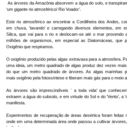
 As árvores da Amazônia absorvem a água do solo, e transpiram criando  
‘um gigante rio atmosférico/ Rio Voador’.
Este rio atmosférico ao encontrar a Cordilheira dos Andes, con
em chuva, ‘lavando’ e carregando diversos elementos, em es
Silica, que vai para o rio e deslocam-se até o mar provendo a
milhões de organismos, em especial as Diatomáceas, que p
Oxigênio que respiramos.
O oxigênio produzido pelas algas extravasa para a atmosfera. Par
uma ideia, um metro quadrado de algas produz dez vezes mais 
do que um metro quadrado de árvores. As algas marinhas p
mais oxigênio pela fotossíntese e liberam mais gás para o meio 
As árvores são imprescindíveis ` a toda vida’ que conhecem
extraem a água do subsolo, e em virtude do Sol e do ‘Vento’, a ‘c
manifesta. 
Experimentos de recuperação de áreas desértica foram feitas no
onde em uma determinada área onde passou a cultivar árvores,