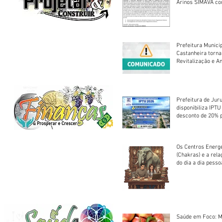
Arinos SIMAVA convoca à
Assembleia Extra
Prefeitura Munici
Castanheira torna
Revitalização e A
Centro Esportivo 
Prefeitura de Jur
disponibiliza IPT
desconto de 20% 
em cota única
Os Centros Energé
(Chakras) e a rel
do dia a dia pesso
Saúde em Foco: M