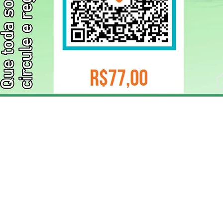
ELIZANGELA TRINDADE FOLHA PUBLICIDADE
CNPJ/PIX: 32.744.303/0001-05 Contato: 