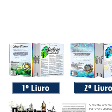
1º Livro
2º Livr
Sindicato Intermu
Indústrias Madeir