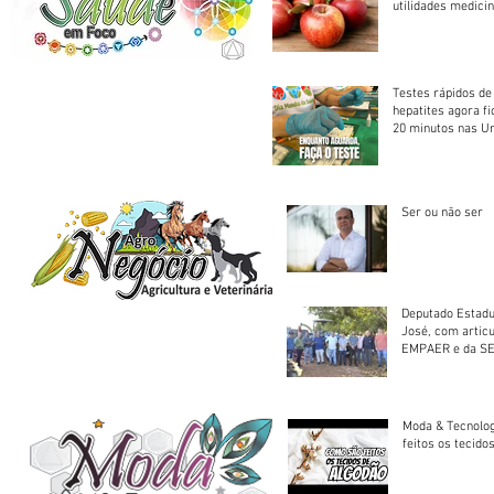
utilidades medicin
Testes rápidos de H
hepatites agora f
20 minutos nas U
Saúde
Ser ou não ser
Deputado Estadu
José, com artic
EMPAER e da SE
trator à Juruena
Moda & Tecnolo
feitos os tecido