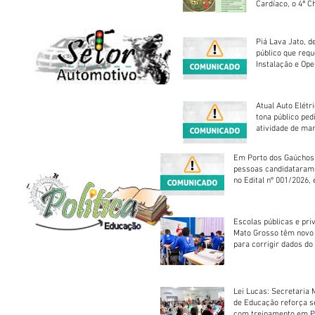
Cardíaco, o 4ª C
Piá Lava Jato, d
público que requ
Instalação e Op
Atual Auto Elétri
tona público ped
atividade de ma
reparação mecâ
Em Porto dos Gaúchos
pessoas candidataram
no Edital nº 001/2026, 
foram classificadas, e
vagas serão preenchid
Escolas públicas e pri
Mato Grosso têm novo
para corrigir dados do
Escolar 2026
Lei Lucas: Secretaria 
de Educação reforça 
com treinamento em P