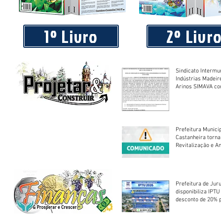
1º Livro
2º Livr
Sindicato Intermu
Indústrias Madeir
Arinos SIMAVA convoca à
Assembleia Extra
Prefeitura Munici
Castanheira torna
Revitalização e A
Centro Esportivo 
Prefeitura de Jur
disponibiliza IPT
desconto de 20% 
em cota única