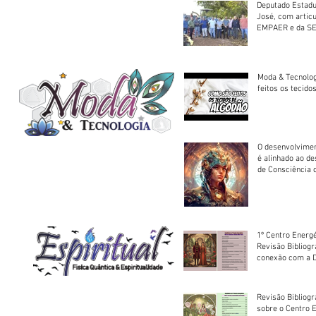
Deputado Estadu
José, com artic
EMPAER e da SE
trator à Juruena
Moda & Tecnolo
feitos os tecido
O desenvolvimen
é alinhado ao d
de Consciência 
sociedade
1º Centro Energé
Revisão Bibliog
conexão com a D
Revisão Bibliogr
sobre o Centro 