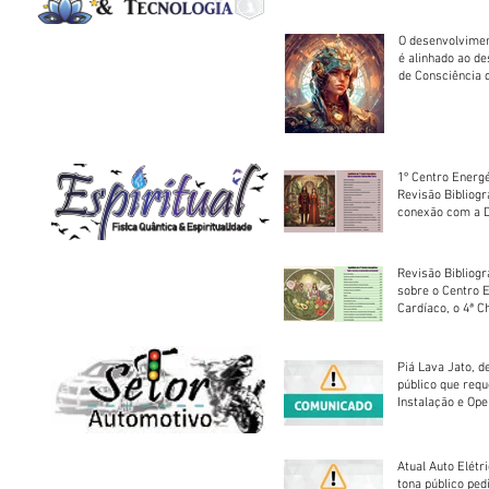
O desenvolvimen
é alinhado ao d
de Consciência 
sociedade
1º Centro Energé
Revisão Bibliog
conexão com a D
Revisão Bibliogr
sobre o Centro 
Cardíaco, o 4ª C
Piá Lava Jato, d
público que requ
Instalação e Op
Atual Auto Elétri
tona público ped