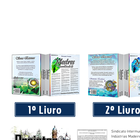
1º Livro
2º Livr
Sindicato Intermu
Indústrias Madeir