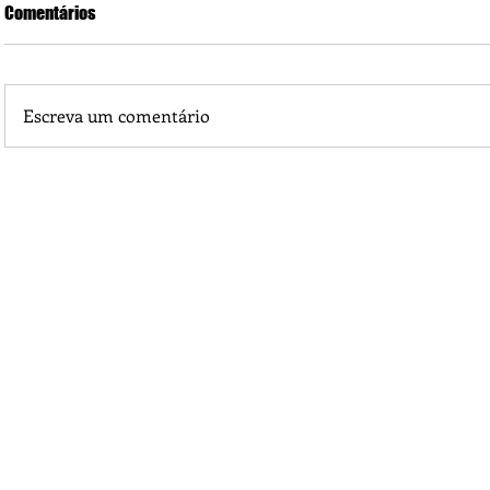
Comentários
Escreva um comentário
O Poder da Oração e o Efeito Isaias