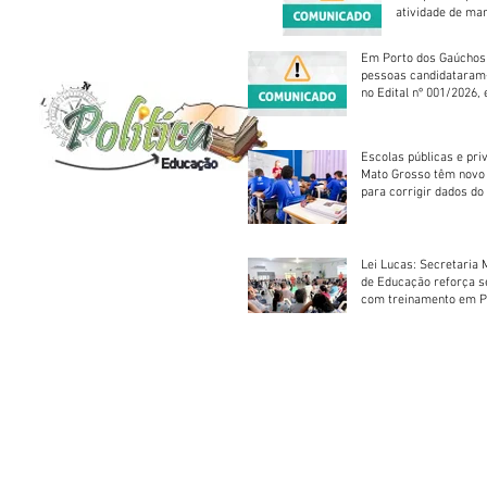
atividade de ma
reparação mecâ
Em Porto dos Gaúchos
pessoas candidataram
no Edital nº 001/2026, 
foram classificadas, e
vagas serão preenchid
Escolas públicas e pri
Mato Grosso têm novo
para corrigir dados do
Escolar 2026
Lei Lucas: Secretaria 
de Educação reforça 
com treinamento em P
Socorros