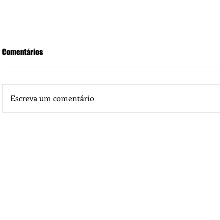
Comentários
Escreva um comentário
Troca troca em Porto dos Gaúchos acabou fortalecendo a
o progresso continua