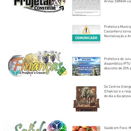
Arinos SIMAVA convoca à
Assembleia Extra
Prefeitura Munici
Castanheira torna
Revitalização e A
Centro Esportivo 
Prefeitura de Jur
disponibiliza IPT
desconto de 20% 
em cota única
Os Centros Energé
(Chakras) e a rel
do dia a dia pesso
Saúde em Foco: M