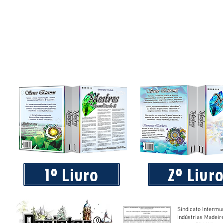
1º Livro
2º Livr
Sindicato Intermu
Indústrias Madeir