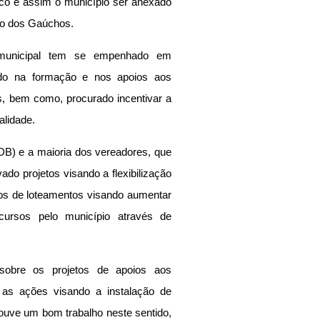
ico e assim o município ser anexado 
to dos Gaúchos.
 municipal tem se empenhado em 
tido na formação e nos apoios aos 
, bem como, procurado incentivar a 
lidade. 
DB) e a maioria dos vereadores, que 
do projetos visando a flexibilização 
os de loteamentos visando aumentar 
ursos pelo município através de 
sobre os projetos de apoios aos 
as ações visando a instalação de 
ouve um bom trabalho neste sentido, 