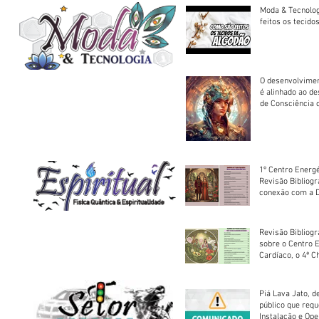
Moda & Tecnolo
feitos os tecido
O desenvolvimen
é alinhado ao d
de Consciência 
sociedade
1º Centro Energé
Revisão Bibliog
conexão com a D
Revisão Bibliogr
sobre o Centro 
Cardíaco, o 4ª C
Piá Lava Jato, d
público que requ
Instalação e Op