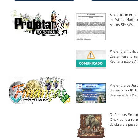
Sindicato Intermu
Indústrias Madeir
Arinos SIMAVA convoca à
Assembleia Extra
Prefeitura Munici
Castanheira torna
Revitalização e A
Centro Esportivo 
Prefeitura de Jur
disponibiliza IPT
desconto de 20% 
em cota única
Os Centros Energé
(Chakras) e a rel
do dia a dia pesso