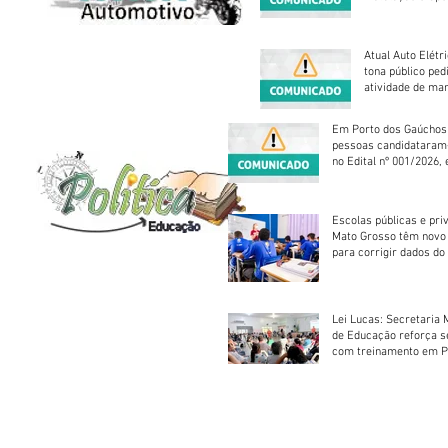
Atual Auto Elétri
tona público ped
atividade de ma
reparação mecâ
Em Porto dos Gaúchos
pessoas candidataram
no Edital nº 001/2026, 
foram classificadas, e
vagas serão preenchid
Escolas públicas e pri
Mato Grosso têm novo
para corrigir dados do
Escolar 2026
Lei Lucas: Secretaria 
de Educação reforça 
com treinamento em P
Socorros