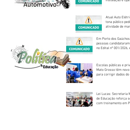
Instalação e Op
Atual Auto Elétri
tona público ped
atividade de ma
reparação mecâ
Em Porto dos Gaúchos
pessoas candidataram
no Edital nº 001/2026, 
foram classificadas, e
vagas serão preenchid
Escolas públicas e pri
Mato Grosso têm novo
para corrigir dados do
Escolar 2026
Lei Lucas: Secretaria 
de Educação reforça 
com treinamento em P
Socorros