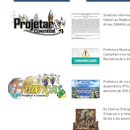
Sindicato Intermu
Indústrias Madeir
Arinos SIMAVA convoca à
Assembleia Extra
Prefeitura Munici
Castanheira torna
Revitalização e A
Centro Esportivo 
Prefeitura de Jur
disponibiliza IPT
desconto de 20% 
em cota única
Os Centros Energé
(Chakras) e a rel
do dia a dia pesso