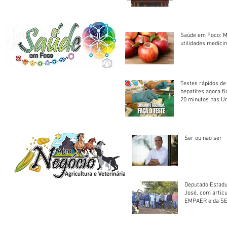
Saúde em Foco: M
utilidades medicin
Testes rápidos de H
hepatites agora f
20 minutos nas U
Saúde
Ser ou não ser
Deputado Estadu
José, com artic
EMPAER e da SE
trator à Juruena