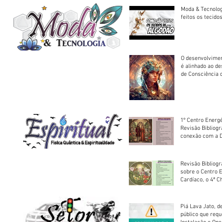
Moda & Tecnolo
feitos os tecido
O desenvolvimen
é alinhado ao d
de Consciência 
sociedade
1º Centro Energé
Revisão Bibliog
conexão com a D
Revisão Bibliogr
sobre o Centro 
Cardíaco, o 4ª C
Piá Lava Jato, d
público que requ