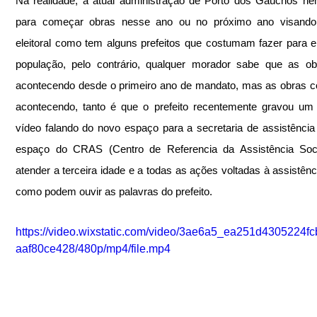
Na realidade, a atual administração de Porto dos Gaúchos ne
para começar obras nesse ano ou no próximo ano visando o
eleitoral como tem alguns prefeitos que costumam fazer para e
população, pelo contrário, qualquer morador sabe que as ob
acontecendo desde o primeiro ano de mandato, mas as obras c
acontecendo, tanto é que o prefeito recentemente gravou um
vídeo falando do novo espaço para a secretaria de assistência s
espaço do CRAS (Centro de Referencia da Assistência Socia
atender a terceira idade e a todas as ações voltadas à assistência
como podem ouvir as palavras do prefeito.
https://video.wixstatic.com/video/3ae6a5_ea251d4305224fc
aaf80ce428/480p/mp4/file.mp4