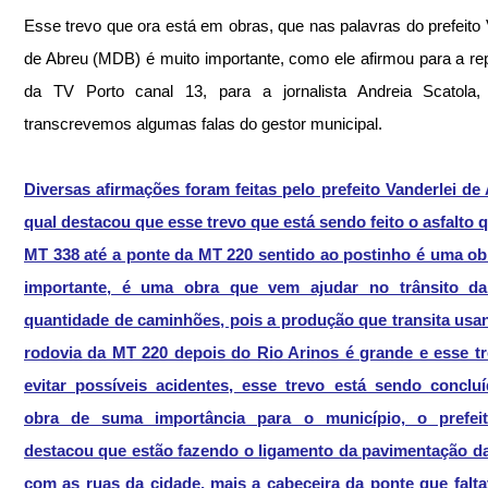
Esse trevo que ora está em obras, que nas palavras do prefeito V
de Abreu (MDB) é muito importante, como ele afirmou para a re
da TV Porto canal 13, para a jornalista Andreia Scatola, 
transcrevemos algumas falas do gestor municipal.
Diversas afirmações foram feitas pelo prefeito Vanderlei de 
qual destacou que esse trevo que está sendo feito o asfalto qu
MT 338 até a ponte da MT 220 sentido ao postinho é uma obr
importante, é uma obra que vem ajudar no trânsito da
quantidade de caminhões, pois a produção que transita usan
rodovia da MT 220 depois do Rio Arinos é grande e esse tr
evitar possíveis acidentes, esse trevo está sendo concluí
obra de suma importância para o município, o prefeit
destacou que estão fazendo o ligamento da pavimentação da
com as ruas da cidade, mais a cabeceira da ponte que faltav