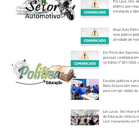
Piá Lava Jato, d
público que requ
Instalação e Op
Atual Auto Elétri
tona público ped
atividade de ma
reparação mecâ
Em Porto dos Gaúchos
pessoas candidataram
no Edital nº 001/2026, 
foram classificadas, e
vagas serão preenchid
Escolas públicas e pri
Mato Grosso têm novo
para corrigir dados do
Escolar 2026
Lei Lucas: Secretaria 
de Educação reforça 
com treinamento em P
Socorros