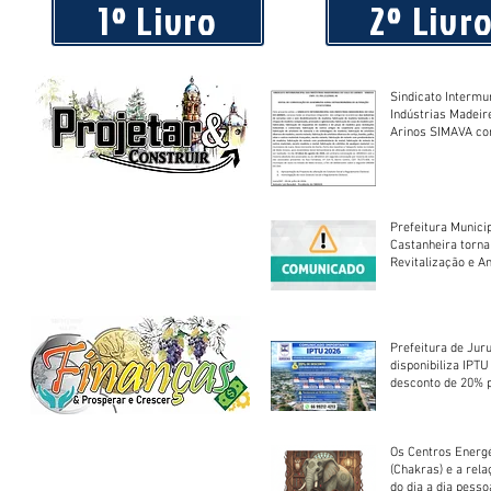
1º Livro
2º Livr
Sindicato Intermu
Indústrias Madeir
Arinos SIMAVA convoca à
Assembleia Extra
Prefeitura Munici
Castanheira torna
Revitalização e A
Centro Esportivo 
Prefeitura de Jur
disponibiliza IPT
desconto de 20% 
em cota única
Os Centros Energé
(Chakras) e a rel
do dia a dia pesso