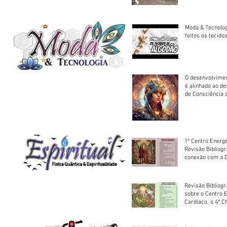
trator à Juruena
Moda & Tecnolo
feitos os tecido
O desenvolvimen
é alinhado ao d
de Consciência 
sociedade
1º Centro Energé
Revisão Bibliog
conexão com a D
Revisão Bibliogr
sobre o Centro 
Cardíaco, o 4ª C