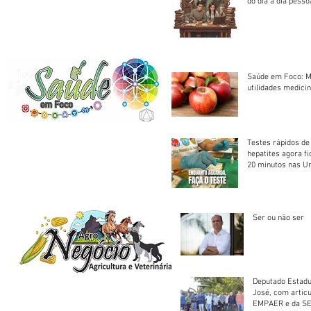
do dia a dia pesso
Saúde em Foco: M
utilidades medicin
Testes rápidos de H
hepatites agora f
20 minutos nas U
Saúde
Ser ou não ser
Deputado Estadu
José, com artic
EMPAER e da SE