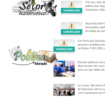
Piá Lava Jato, d
público que requ
Instalação e Op
Atual Auto Elétri
tona público ped
atividade de ma
reparação mecâ
Em Porto dos Gaúchos
pessoas candidataram
no Edital nº 001/2026, 
foram classificadas, e
vagas serão preenchid
Escolas públicas e pri
Mato Grosso têm novo
para corrigir dados do
Escolar 2026
Lei Lucas: Secretaria 
de Educação reforça 
com treinamento em P
Socorros