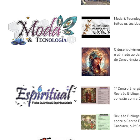
trator à Juruena
Moda & Tecnolo
feitos os tecido
O desenvolvimen
é alinhado ao d
de Consciência 
sociedade
1º Centro Energé
Revisão Bibliog
conexão com a D
Revisão Bibliogr
sobre o Centro 
Cardíaco, o 4ª C