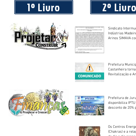
1º Livro
2º Livr
Sindicato Intermu
Indústrias Madeir
Arinos SIMAVA convoca à
Assembleia Extra
Prefeitura Munici
Castanheira torna
Revitalização e A
Centro Esportivo 
Prefeitura de Jur
disponibiliza IPT
desconto de 20% 
em cota única
Os Centros Energé
(Chakras) e a rel