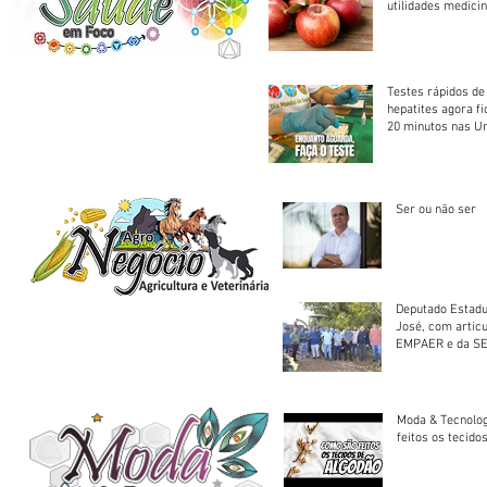
utilidades medicin
Testes rápidos de H
hepatites agora f
20 minutos nas U
Saúde
Ser ou não ser
Deputado Estadu
José, com artic
EMPAER e da SE
trator à Juruena
Moda & Tecnolo
feitos os tecido