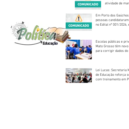
atividade de ma
reparação mecâ
Em Porto dos Gaúchos
pessoas candidataram
no Edital nº 001/2026, 
foram classificadas, e
vagas serão preenchid
Escolas públicas e pri
Mato Grosso têm novo
para corrigir dados do
Escolar 2026
Lei Lucas: Secretaria 
de Educação reforça 
com treinamento em P
Socorros