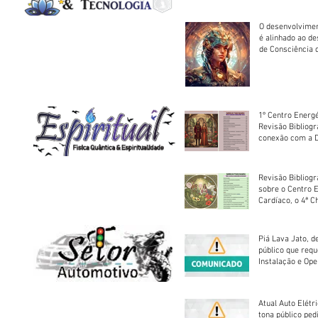
O desenvolvimen
é alinhado ao d
de Consciência 
sociedade
1º Centro Energé
Revisão Bibliog
conexão com a D
Revisão Bibliogr
sobre o Centro 
Cardíaco, o 4ª C
Piá Lava Jato, d
público que requ
Instalação e Op
Atual Auto Elétri
tona público ped