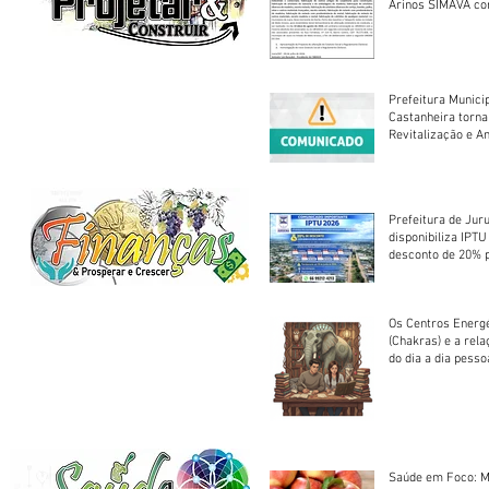
Arinos SIMAVA convoca à
Assembleia Extra
Prefeitura Munici
Castanheira torna
Revitalização e A
Centro Esportivo 
Prefeitura de Jur
disponibiliza IPT
desconto de 20% 
em cota única
Os Centros Energé
(Chakras) e a rel
do dia a dia pesso
Saúde em Foco: M