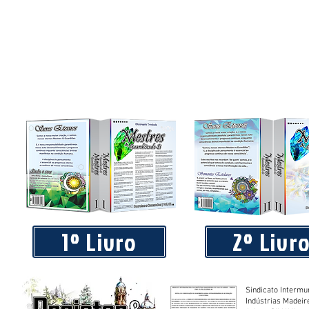
1º Livro
2º Livr
Sindicato Intermu
Indústrias Madeir