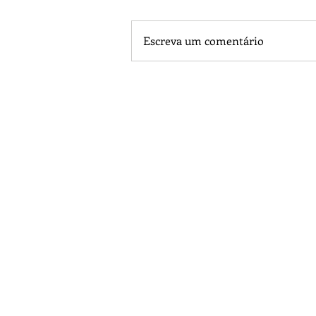
Escreva um comentário
Piá Lava Jato, de Juara, torna pú
Instalação e Operação