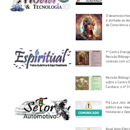
O desenvolvimen
é alinhado ao d
de Consciência 
sociedade
1º Centro Energé
Revisão Bibliog
conexão com a D
Revisão Bibliogr
sobre o Centro 
Cardíaco, o 4ª C
Piá Lava Jato, d
público que requ
Instalação e Op
Atual Auto Elétri