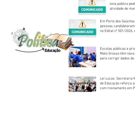
tona público ped
atividade de ma
reparação mecâ
Em Porto dos Gaúchos
pessoas candidataram
no Edital nº 001/2026, 
foram classificadas, e
vagas serão preenchid
Escolas públicas e pri
Mato Grosso têm novo
para corrigir dados do
Escolar 2026
Lei Lucas: Secretaria 
de Educação reforça 
com treinamento em P
Socorros