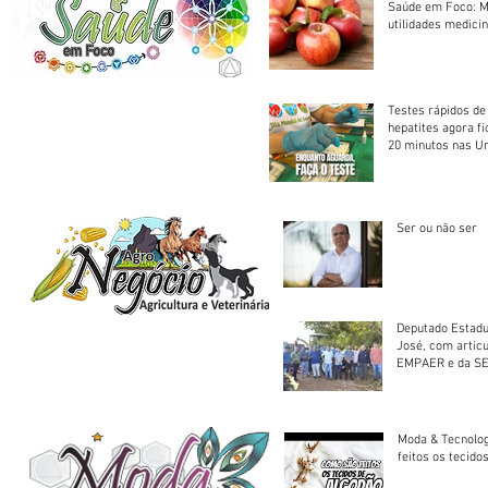
Saúde em Foco: M
utilidades medicin
Testes rápidos de H
hepatites agora f
20 minutos nas U
Saúde
Ser ou não ser
Deputado Estadu
José, com artic
EMPAER e da SE
trator à Juruena
Moda & Tecnolo
feitos os tecido