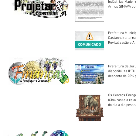
Indústrias Madeir
Arinos SIMAVA convoca à
Assembleia Extra
Prefeitura Munici
Castanheira torna
Revitalização e A
Centro Esportivo 
Prefeitura de Jur
disponibiliza IPT
desconto de 20% 
em cota única
Os Centros Energé
(Chakras) e a rel
do dia a dia pesso