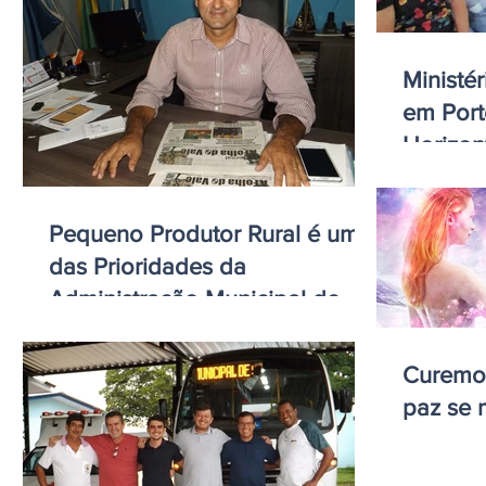
Ministé
em Port
Horizon
Audiênc
Pequeno Produtor Rural é uma
das Prioridades da
Administração Municipal de
Novo Horizonte do Norte
Curemos
paz se 