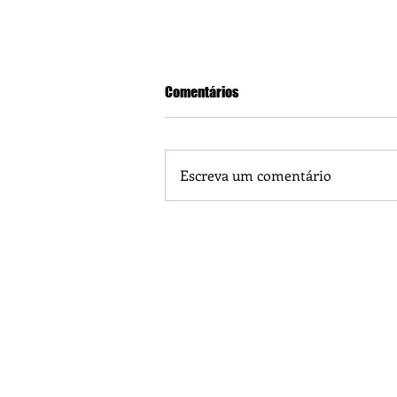
Comentários
Escreva um comentário
Seja Responsável consigo por am
próximo