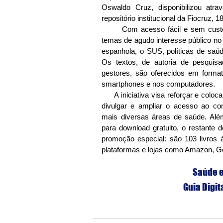
Oswaldo Cruz, disponibilizou atra
repositório institucional da Fiocruz, 1
       Com acesso fácil e sem custos, a oferta inclui publicações sobre 
temas de agudo interesse público no
espanhola, o SUS, políticas de saúd
Os textos, de autoria de pesquisad
gestores, são oferecidos em formato
smartphones e nos computadores.
     A iniciativa visa reforçar e colocar em prática a missão da editora, de 
divulgar e ampliar o acesso ao con
mais diversas áreas de saúde. Além
para download gratuito, o restante d
promoção especial: são 103 livros
plataformas e lojas como Amazon, G
Saúde 
Guia Digit