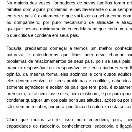
Na maioria das vezes, formadores de novas famílias foram cr
famílias com alguns problemas, e inevitavelmente o que sempre 
em seus pais é exatamente o que vai fazer ou achar como comp
ou companheiro, por puro mecanismo de afinidade e atração
qualquer pessoa minimamente entendida sabe que cada um atrai
o que critica e condena em seus pais.
Todavia, precisamos começar a termos um melhor conhecim
natureza, e entendermos que filhos nem deve chamar par
problemas de relacionamentos de seus pais, pois se seus pais 
maneira responsável ou irresponsável os seus criadores sem lh
opinião, da mesma forma, eles sozinhos e com outros adultos 
eles devem resolver os seus problemas e conflitos, cabendo ao
somente agradecer e aceitar os pais que tem, pois, é exatamen
merecem,  e se nem fosse eles, nem existiriam, e por pura ignorâ
condenar qualquer um dos pais por suas atitudes, ações ou por 
são, sem nem saber, por pura ignorância da natureza está se co
Claro que muitos ao ler isso nem entendem, pois, lhes
capacidades de raciocínio, conhecimentos, sabedoria e ligaç