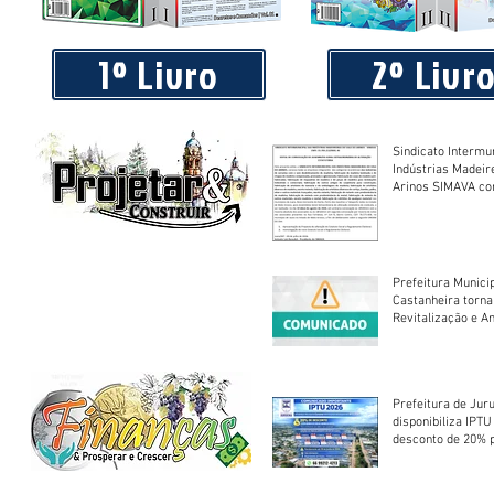
1º Livro
2º Livr
Sindicato Intermu
Indústrias Madeir
Arinos SIMAVA convoca à
Assembleia Extra
Prefeitura Munici
Castanheira torna
Revitalização e A
Centro Esportivo 
Prefeitura de Jur
disponibiliza IPT
desconto de 20% 
em cota única