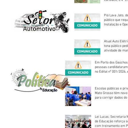
Cardíaco, o 4ª C
Piá Lava Jato, d
público que requ
Instalação e Op
Atual Auto Elétri
tona público ped
atividade de ma
reparação mecâ
Em Porto dos Gaúchos
pessoas candidataram
no Edital nº 001/2026, 
foram classificadas, e
vagas serão preenchid
Escolas públicas e pri
Mato Grosso têm novo
para corrigir dados do
Escolar 2026
Lei Lucas: Secretaria 
de Educação reforça 
com treinamento em P