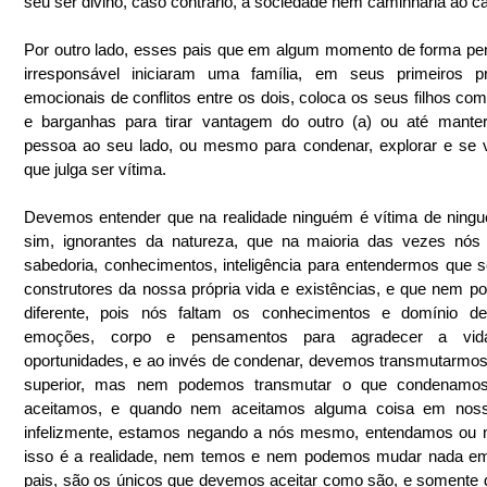
seu ser divino, caso contrário, a sociedade nem caminharia ao c
Por outro lado, esses pais que em algum momento de forma pe
irresponsável iniciaram uma família, em seus primeiros pr
emocionais de conflitos entre os dois, coloca os seus filhos co
e barganhas para tirar vantagem do outro (a) ou até manter
pessoa ao seu lado, ou mesmo para condenar, explorar e se v
que julga ser vítima.
Devemos entender que na realidade ninguém é vítima de ning
sim, ignorantes da natureza, que na maioria das vezes nós 
sabedoria, conhecimentos, inteligência para entendermos que 
construtores da nossa própria vida e existências, e que nem pod
diferente, pois nós faltam os conhecimentos e domínio de
emoções, corpo e pensamentos para agradecer a vid
oportunidades, e ao invés de condenar, devemos transmutarmos
superior, mas nem podemos transmutar o que condenamo
aceitamos, e quando nem aceitamos alguma coisa em nosso
infelizmente, estamos negando a nós mesmo, entendamos ou n
isso é a realidade, nem temos e nem podemos mudar nada em
pais, são os únicos que devemos aceitar como são, e somente