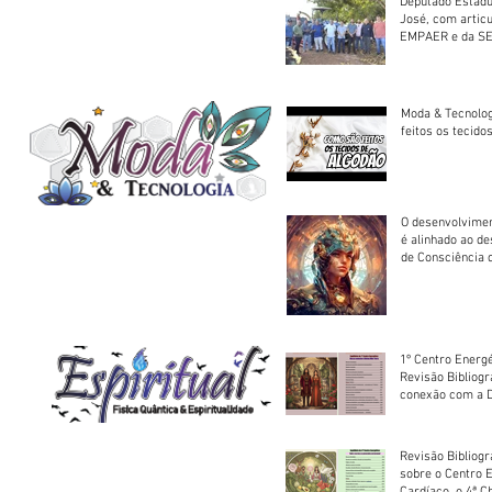
Deputado Estadu
José, com artic
EMPAER e da SE
trator à Juruena
Moda & Tecnolo
feitos os tecido
O desenvolvimen
é alinhado ao d
de Consciência 
sociedade
1º Centro Energé
Revisão Bibliog
conexão com a D
Revisão Bibliogr
sobre o Centro 