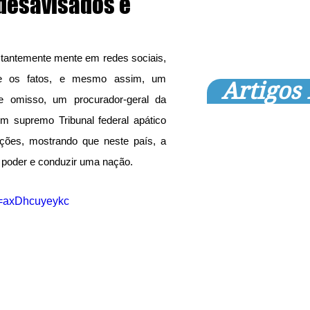
desavisados e
tantemente mente em redes sociais, 
ce os fatos, e mesmo assim, um 
Artigos
 omisso, um procurador-geral da 
 supremo Tribunal federal apático 
ções, mostrando que neste país, a 
 poder e conduzir uma nação.
v=axDhcuyeykc