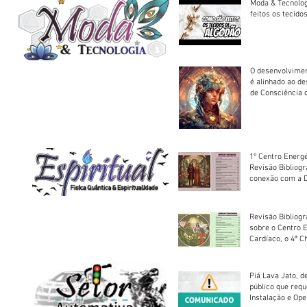
Moda & Tecnolo
feitos os tecido
O desenvolvimen
é alinhado ao d
de Consciência 
sociedade
1º Centro Energé
Revisão Bibliog
conexão com a D
Revisão Bibliogr
sobre o Centro 
Cardíaco, o 4ª C
Piá Lava Jato, d
público que requ
Instalação e Op