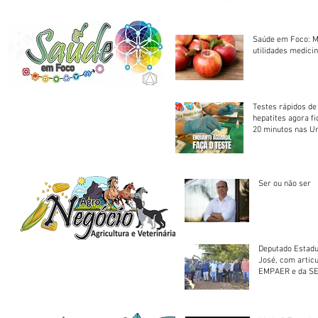
Saúde em Foco: M
utilidades medicin
Testes rápidos de H
hepatites agora f
20 minutos nas U
Saúde
Ser ou não ser
Deputado Estadu
José, com artic
EMPAER e da SE
trator à Juruena