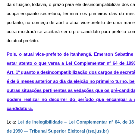
da situação, todavia, o prazo para ele desincompatibilizar dos ca
ocupa enquanto secretário, termina nos primeiros dias do mês d
portanto, no começo de abril o atual vice-prefeito de uma manei
outra mostrará se aceitará ser o pré-candidato para prefeito com
do atual prefeito.
Pois, o atual vice-prefeito de Itanhangá, Emerson Sabatine
estar atento o que versa a Lei Complementar nº 64 de 1990
Art. 1º quanto a desincompatibilização dos cargos de secretá
é de 6 meses anterior ao dia da eleição no primeiro turno, b
outras situações pertinentes as vedações que os pré-candid
podem realizar no decorrer do período que encampar a 
candidatura.
Leia: 
Lei de Inelegibilidade – Lei Complementar nº 64, de 18
de 1990 — Tribunal Superior Eleitoral (
tse.jus.br
)