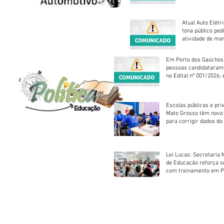
Atual Auto Elétri
tona público ped
atividade de ma
reparação mecâ
Em Porto dos Gaúchos
pessoas candidataram
no Edital nº 001/2026, 
foram classificadas, e
vagas serão preenchid
Escolas públicas e pri
Mato Grosso têm novo
para corrigir dados do
Escolar 2026
Lei Lucas: Secretaria 
de Educação reforça 
com treinamento em P
Socorros