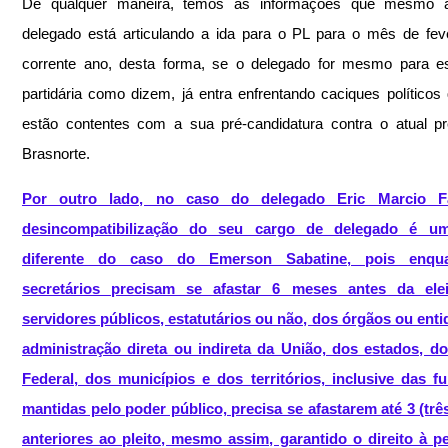
De qualquer maneira, temos as informações que mesmo a
delegado está articulando a ida para o PL para o mês de feve
corrente ano, desta forma, se o delegado for mesmo para es
partidária como dizem, já entra enfrentando caciques políticos
estão contentes com a sua pré-candidatura contra o atual pre
Brasnorte.
Por outro lado, no caso do delegado Eric Marcio Fan
desincompatibilização do seu cargo de delegado é um
diferente do caso do Emerson Sabatine, pois enqua
secretários precisam se afastar 6 meses antes da elei
servidores públicos, estatutários ou não, dos órgãos ou enti
administração direta ou indireta da União, dos estados, do 
Federal, dos municípios e dos territórios, inclusive das f
mantidas pelo poder público, precisa se afastarem até 3 (trê
anteriores ao pleito, mesmo assim, garantido o direito à p