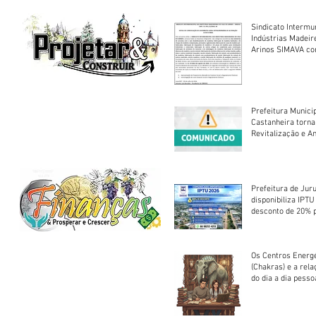
Sindicato Intermu
Indústrias Madeir
Arinos SIMAVA convoca à
Assembleia Extra
Prefeitura Munici
Castanheira torna
Revitalização e A
Centro Esportivo 
Prefeitura de Jur
disponibiliza IPT
desconto de 20% 
em cota única
Os Centros Energé
(Chakras) e a rel
do dia a dia pesso