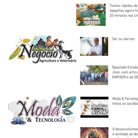
Testes rápidos de H
hepatites agora f
20 minutos nas U
Saúde
Ser ou não ser
Deputado Estadu
José, com artic
EMPAER e da SE
trator à Juruena
Moda & Tecnolo
feitos os tecido
O desenvolvimen
é alinhado ao d