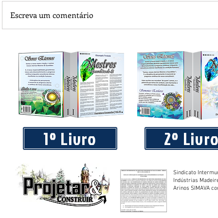
Escreva um comentário
Sociedade cheia de pessoas com tantas informações e p
conhecimentos
1º Livro
2º Livr
Sindicato Intermu
Indústrias Madeir
Arinos SIMAVA convoca à
Assembleia Extra