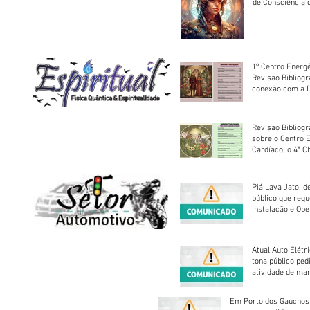
de Consciência 
sociedade
1º Centro Energé
Revisão Bibliog
conexão com a D
Revisão Bibliogr
sobre o Centro 
Cardíaco, o 4ª C
Piá Lava Jato, d
público que requ
Instalação e Op
Atual Auto Elétri
tona público ped
atividade de ma
reparação mecâ
Em Porto dos Gaúchos