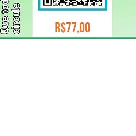
ELIZANGELA TRINDADE FOLHA PUBLICIDADE
CNPJ/PIX: 32.744.303/0001-05 Contato: 