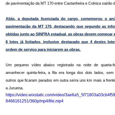
de pavimentação da MT 170 entre Castanheira e Colniza sairão d
Aliás, a deputada licenciada do cargo, comemorou o anú
pavimentação da MT 170, destacando que segundo as info
obtidas junto ao SINFRA estadual, as obras devem começar e
6 lotes já licitados, inclusive destacado que 4 destes lote
ordem de serviço para iniciarem as obras.
Um pequeno vídeo abaixo registrado na noite de quarta-fei
amanhecer quinta-feira, a fila era longa dos dois lados, sem 
outros que ficaram parados em outra serra uns km mais a frente,
a Juruena.
https://video.wixstatic.com/video/3ae6a5_5f71803a03cb4f
8466161251/360p/mp4/file.mp4