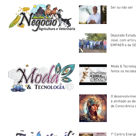
Ser ou não ser
Deputado Estadu
José, com artic
EMPAER e da SE
trator à Juruena
Moda & Tecnolo
feitos os tecido
O desenvolvimen
é alinhado ao d
de Consciência 
sociedade
1º Centro Energé