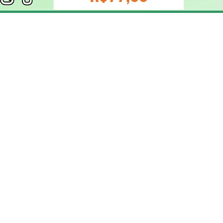
ELIZANGELA TRINDADE FOLHA PUBLICIDADE
CNPJ/PIX: 32.744.303/0001-05 Contato: 