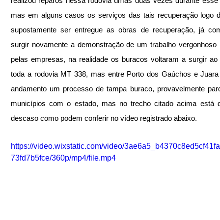
realizou reparos nessa rodovia umas duas vezes durante esse 
mas em alguns casos os serviços das tais recuperação logo d
supostamente ser entregue as obras de recuperação, já co
surgir novamente a demonstração de um trabalho vergonhoso r
pelas empresas, na realidade os buracos voltaram a surgir ao 
toda a rodovia MT 338, mas entre Porto dos Gaúchos e Juara
andamento um processo de tampa buraco, provavelmente parce
municípios com o estado, mas no trecho citado acima está d
descaso como podem conferir no vídeo registrado abaixo.
https://video.wixstatic.com/video/3ae6a5_b4370c8ed5cf41f
73fd7b5fce/360p/mp4/file.mp4