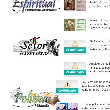
Revisão Bibliog
conexão com a D
Revisão Bibliogr
sobre o Centro 
Cardíaco, o 4ª C
Piá Lava Jato, d
público que requ
Instalação e Op
Atual Auto Elétri
tona público ped
atividade de ma
reparação mecâ
Em Porto dos Gaúchos
pessoas candidataram
no Edital nº 001/2026, 
foram classificadas, e
vagas serão preenchid
Escolas públicas e pri
Mato Grosso têm novo