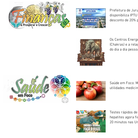
Prefeitura de Jur
disponibiliza IPT
desconto de 20% 
em cota única
Os Centros Energé
(Chakras) e a rel
do dia a dia pesso
Saúde em Foco: M
utilidades medicin
Testes rápidos de H
hepatites agora f
20 minutos nas U
Saúde