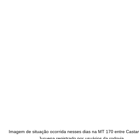
Imagem de situação ocorrida nesses dias na MT 170 entre Castan
Juruena registrado por usuários da rodovia.