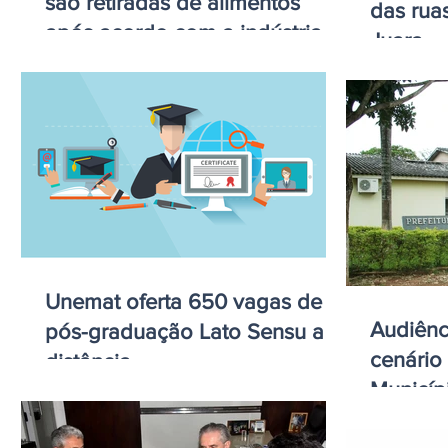
são retiradas de alimentos
das ruas
após acordo com a indústria
Juara
Unemat oferta 650 vagas de
Audiênc
pós-graduação Lato Sensu a
cenário
distância
Municíp
Gaúcho