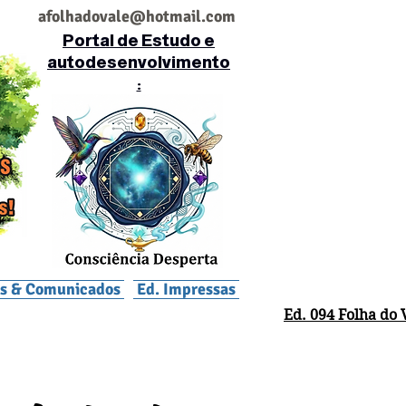
af
olhadovale@hotmail.com
Portal de Estudo e
autodesenvolvimento
:
is & Comunicados
Ed. Impressas
Ed. 094 Folha do 