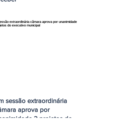
m sessão extraordinária
âmara aprova por
nanimidade 3 projetos do
xecutivo municipal