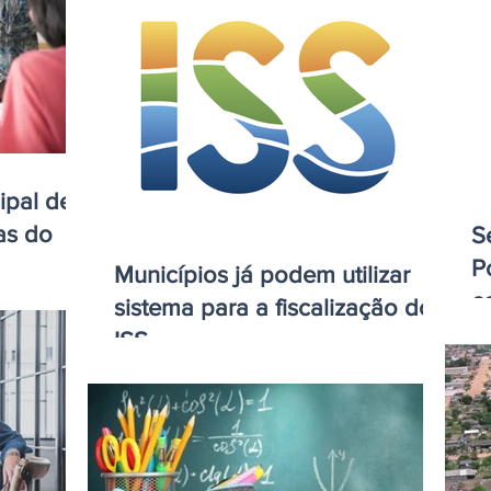
ipal de
as do
S
P
Municípios já podem utilizar
c
sistema para a fiscalização do
ISS