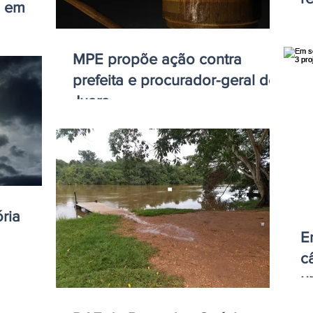
á em
MPE propõe ação contra
prefeita e procurador-geral de
Juara
ria
E
c
u
e