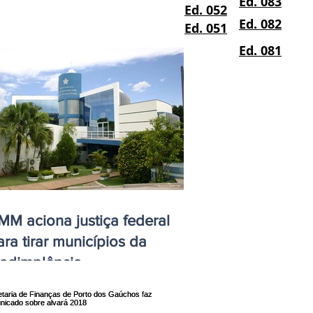
Ed. 083
Ed. 052
Ed. 082
Ed. 051
Ed. 081
MM aciona justiça federal
ara tirar municípios da
nadimplência