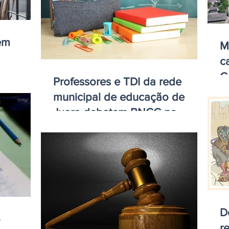
em
M
c
C
Professores e TDI da rede
municipal de educação de
Juara debatem BNCC no
Savoine
D
o
r