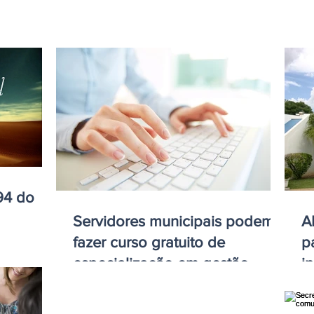
Servidores municipais podem
A
fazer curso gratuito de
p
especialização em gestão
i
pública